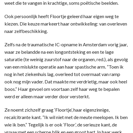
weet die te vangen in krachtige, soms poëtische beelden.
Ook persoonlijk heeft Floortje geleerd haar eigen weg te
kiezen. Die keuze markeert haar ontwikkeling: van overleven
naar zelfbeschikking.
Zelfs na de traumatische IC-opname in Amsterdam vorig jaar,
waar ze belandde na een longontsteking en een te lage
saturatie (te weinig zuurstof naar de organen, red.), als gevolg
van een mislukte operatie aan haar spastische arm. “Toen ik
nog in het ziekenhuis lag, overleed tot overmaat van ramp
ook nog mijn vader. Dat maakte me verdrietig, maar ook heel
boos.” Haar gevoel om voortaan zelf haar weg te bepalen
werd er alleen maar verder door versterkt.
Ze noemt zichzelf graag ‘Floortje’, haar eigenzinnige,
recalcitrante kant. “Ik wil niet met de meute meelopen. Ik ben
wie ik ben.” Tegelijk is er ook ‘Floor’, de serieuze kant, de
vrouw met een scherpe blik en een groot hart. In haar werk