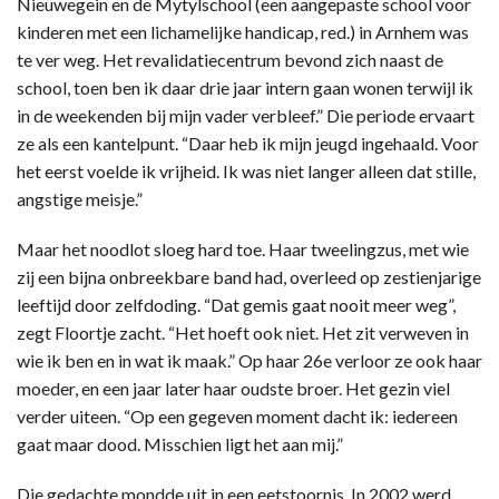
Nieuwegein en de Mytylschool (een aangepaste school voor
kinderen met een lichamelijke handicap, red.) in Arnhem was
te ver weg. Het revalidatiecentrum bevond zich naast de
school, toen ben ik daar drie jaar intern gaan wonen terwijl ik
in de weekenden bij mijn vader verbleef.” Die periode ervaart
ze als een kantelpunt. “Daar heb ik mijn jeugd ingehaald. Voor
het eerst voelde ik vrijheid. Ik was niet langer alleen dat stille,
angstige meisje.”
Maar het noodlot sloeg hard toe. Haar tweelingzus, met wie
zij een bijna onbreekbare band had, overleed op zestienjarige
leeftijd door zelfdoding. “Dat gemis gaat nooit meer weg”,
zegt Floortje zacht. “Het hoeft ook niet. Het zit verweven in
wie ik ben en in wat ik maak.” Op haar 26e verloor ze ook haar
moeder, en een jaar later haar oudste broer. Het gezin viel
verder uiteen. “Op een gegeven moment dacht ik: iedereen
gaat maar dood. Misschien ligt het aan mij.”
Die gedachte mondde uit in een eetstoornis. In 2002 werd