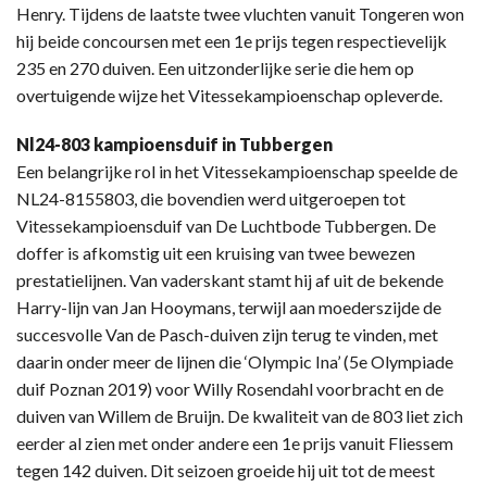
Henry. Tijdens de laatste twee vluchten vanuit Tongeren won
hij beide concoursen met een 1e prijs tegen respectievelijk
235 en 270 duiven. Een uitzonderlijke serie die hem op
overtuigende wijze het Vitessekampioenschap opleverde.
Nl24-803 kampioensduif in Tubbergen
Een belangrijke rol in het Vitessekampioenschap speelde de
NL24-8155803, die bovendien werd uitgeroepen tot
Vitessekampioensduif van De Luchtbode Tubbergen. De
doffer is afkomstig uit een kruising van twee bewezen
prestatielijnen. Van vaderskant stamt hij af uit de bekende
Harry-lijn van Jan Hooymans, terwijl aan moederszijde de
succesvolle Van de Pasch-duiven zijn terug te vinden, met
daarin onder meer de lijnen die ‘Olympic Ina’ (5e Olympiade
duif Poznan 2019) voor Willy Rosendahl voorbracht en de
duiven van Willem de Bruijn. De kwaliteit van de 803 liet zich
eerder al zien met onder andere een 1e prijs vanuit Fliessem
tegen 142 duiven. Dit seizoen groeide hij uit tot de meest