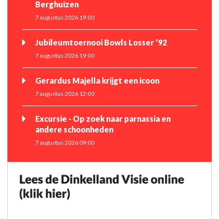
Berghuizen
7 augustus 2026 19:00
Jubileumtoernooi Bowls Losser ‘92
7 augustus 2026 19:00
Gerardus Majella krijgt een icoon
7 augustus 2026 12:00
Excursie - Op zoek naar parnassia en
andere schoonheden
7 augustus 2026 09:00