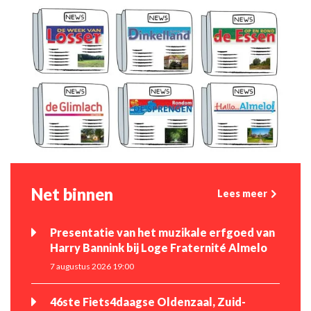
Net binnen
Lees meer
Presentatie van het muzikale erfgoed van
Harry Bannink bij Loge Fraternité Almelo
7 augustus 2026 19:00
46ste Fiets4daagse Oldenzaal, Zuid-