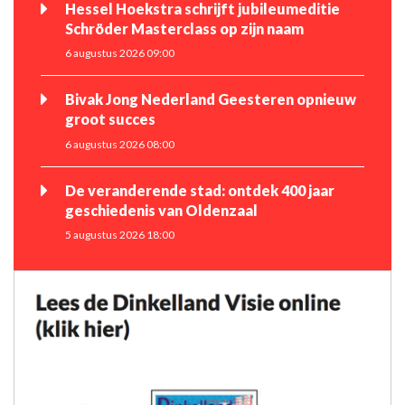
Hessel Hoekstra schrijft jubileumeditie
Schröder Masterclass op zijn naam
6 augustus 2026 09:00
Bivak Jong Nederland Geesteren opnieuw
groot succes
6 augustus 2026 08:00
De veranderende stad: ontdek 400 jaar
geschiedenis van Oldenzaal
5 augustus 2026 18:00