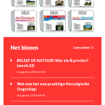
Net binnen
Lees meer
BELEEF DE NATUUR! Wat zie ik precies?
(week 32)
6 augustus 2026 12:00
Wat was het een prachtige Nostalgische
Oogstdag!
6 augustus 2026 09:47