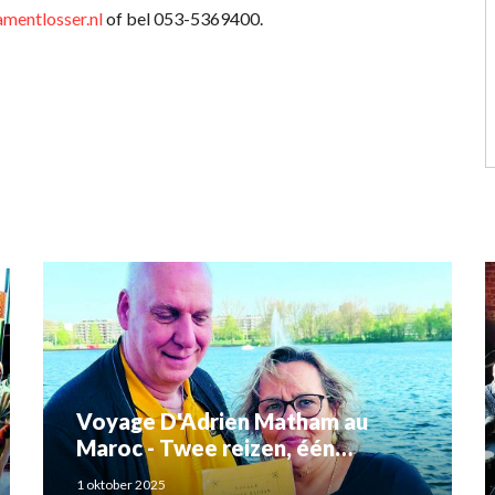
mentlosser.nl
of bel 053-5369400.
Voyage D'Adrien Matham au
Maroc - Twee reizen, één
verhaal: Adriaan Matham en
1 oktober 2025