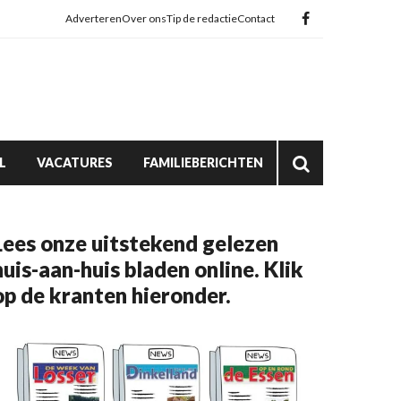
Adverteren
Over ons
Tip de redactie
Contact
L
VACATURES
FAMILIEBERICHTEN
Lees onze uitstekend gelezen
huis-aan-huis bladen online. Klik
op de kranten hieronder.