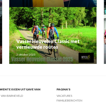
Rahma el Mouden
Vasser Heuvelen Classic met
vernieuwde routes
2 oktober 2025
ENTE IS EEN UITGAVE VAN
PAGINA'S
J VAN BARNEVELD
VACATURES
FAMILIEBERICHTEN