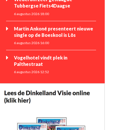
Tubbergse Fiets4Daagse
6 augustus 2026 18:00
Martin Ankoné presenteert nieuwe
single op de Boeskool is Lös
6 augustus 2026 16:00
Vogelhotel vindt plek in
Palthestraat
6 augustus 2026 12:52