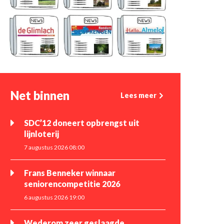
Net binnen
Lees meer
SDC’12 doneert opbrengst uit
lijnloterij
7 augustus 2026 08:00
Frans Benneker winnaar
seniorencompetitie 2026
6 augustus 2026 19:00
Wederom zeer geslaagde