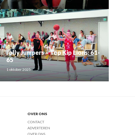
Jolly Jumpers – Top Kip Lions: 61-
65
1 oktober 2025
OVER ONS
CONTACT
ADVERTEREN
OVER ONS