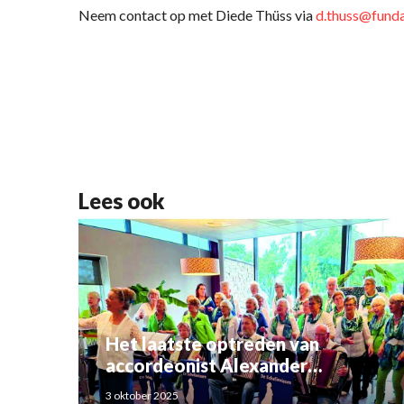
Neem contact op met Diede Thüss via
d.thuss@funda
Lees ook
Het laatste optreden van
accordeonist Alexander
Schoemaker
3 oktober 2025