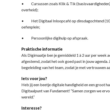
• Cursussen zoals Klik & Tik (basisvaardigheden) 
overheid);
• Het Digitaal Inloopcafé op dinsdagochtend (10.00-
oefenplein;
• Persoonlijke digihulp op afspraak.
Praktische informatie
Als Digimaatje ben je gemiddeld 1 à 2 uur per week 
afgestemd, zodat het ook goed past in jouw agenda. Je
begeleiding van het team, zodat je met vertrouwen aa
Iets voor jou?
Heb jij een beetje digitale handigheid en een groot 
Digitaalpunt van Fundament! “Samen zorgen we ervoor
wereld.”
Interesse?