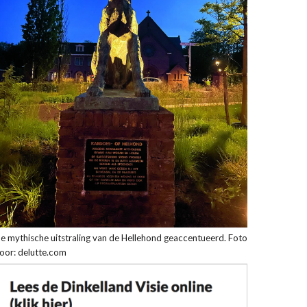
e mythische uitstraling van de Hellehond geaccentueerd. Foto
oor: delutte.com