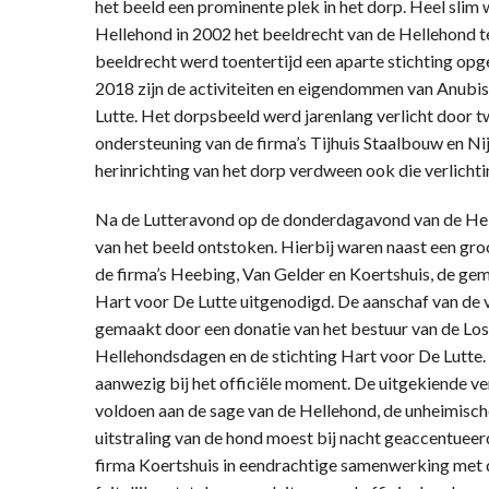
het beeld een prominente plek in het dorp. Heel slim 
Hellehond in 2002 het beeldrecht van de Hellehond t
beeldrecht werd toentertijd een aparte stichting opge
2018 zijn de activiteiten en eigendommen van Anubis
Lutte. Het dorpsbeeld werd jarenlang verlicht door t
ondersteuning van de firma’s Tijhuis Staalbouw en Ni
herinrichting van het dorp verdween ook die verlichti
Na de Lutteravond op de donderdagavond van de Hel
van het beeld ontstoken. Hierbij waren naast een gr
de firma’s Heebing, Van Gelder en Koertshuis, de gem
Hart voor De Lutte uitgenodigd. De aanschaf van de
gemaakt door een donatie van het bestuur van de Lo
Hellehondsdagen en de stichting Hart voor De Lutte
aanwezig bij het officiële moment. De uitgekiende ve
voldoen aan de sage van de Hellehond, de unheimisc
uitstraling van de hond moest bij nacht geaccentueer
firma Koertshuis in eendrachtige samenwerking met d