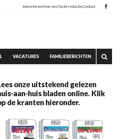
Adverteren
Over ons
Tip de redactie
Contact
L
VACATURES
FAMILIEBERICHTEN
Lees onze uitstekend gelezen
huis-aan-huis bladen online. Klik
op de kranten hieronder.