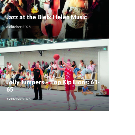
Jazz at the Bieb: Helen Music
3 oktober 2025
Jolly Jumpers – Top Kip Lions: 61-
65
1 oktober 2025