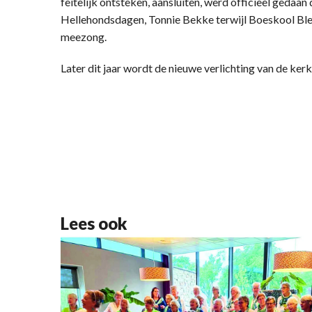
feitelijk ontsteken, aansluiten, werd officieel gedaa
Hellehondsdagen, Tonnie Bekke terwijl Boeskool Blech 
meezong.
Later dit jaar wordt de nieuwe verlichting van de ker
Lees ook