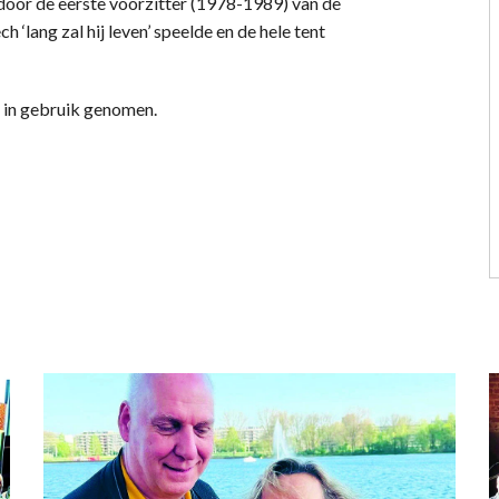
n door de eerste voorzitter (1978-1989) van de
‘lang zal hij leven’ speelde en de hele tent
k in gebruik genomen.