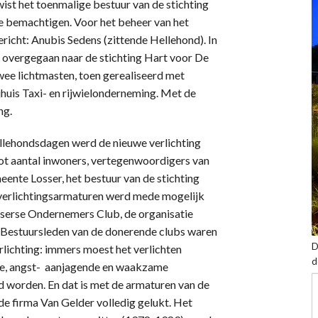
wist het toenmalige bestuur van de stichting
e bemachtigen. Voor het beheer van het
richt: Anubis Sedens (zittende Hellehond). In
 overgegaan naar de stichting Hart voor De
wee lichtmasten, toen gerealiseerd met
jhuis Taxi- en rijwielonderneming. Met de
ng.
lehondsdagen werd de nieuwe verlichting
oot aantal inwoners, vertegenwoordigers van
eente Losser, het bestuur van de stichting
 verlichtingsarmaturen werd mede mogelijk
sserse Ondernemers Club, de organisatie
. Bestuursleden van de donerende clubs waren
D
rlichting: immers moest het verlichten
d
he, angst- aanjagende en waakzame
d worden. En dat is met de armaturen van de
e firma Van Gelder volledig gelukt. Het