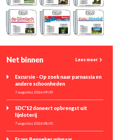
Net binnen
Lees meer
Excursie - Op zoek naar parnassia en
andere schoonheden
7 augustus 2026 09:00
SDC’12 doneert opbrengst uit
lijnloterij
7 augustus 2026 08:00
Frans Benneker winnaar