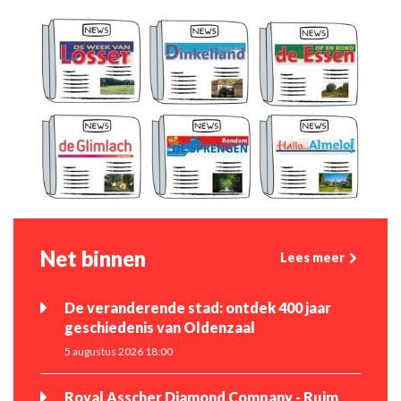
Net binnen
Lees meer
De veranderende stad: ontdek 400 jaar
geschiedenis van Oldenzaal
5 augustus 2026 18:00
Royal Asscher Diamond Company - Ruim