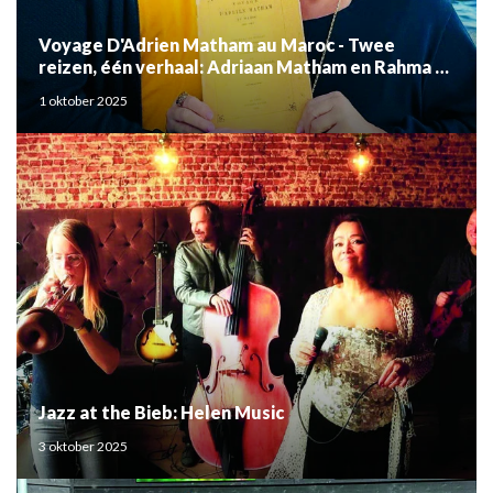
Voyage D'Adrien Matham au Maroc - Twee
reizen, één verhaal: Adriaan Matham en Rahma el
Mouden
1 oktober 2025
Jazz at the Bieb: Helen Music
3 oktober 2025