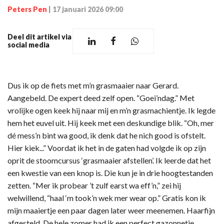
Peters Pen
|
17 januari 2026 09:00
Deel dit artikel via
social media
Dus ik op de fiets met m’n grasmaaier naar Gerard.
Aangebeld. De expert deed zelf open. “Goei’ndag.” Met
vrolijke ogen keek hij naar mij en m’n grasmachientje. Ik legde
hem het euvel uit. Hij keek met een deskundige blik. “Oh, mer
dé mess’n bint wa good, ik denk dat he nich good is ofstelt.
Hier kiek...” Voordat ik het in de gaten had volgde ik op zijn
oprit de stoomcursus ‘grasmaaier afstellen’. Ik leerde dat het
een kwestie van een knop is. Die kun je in drie hoogtestanden
zetten. “Mer ik probear ’t zulf earst wa eff’n,” zei hij
welwillend, “haal ‘m took’n wek mer wear op.” Gratis kon ik
mijn maaiertje een paar dagen later weer meenemen. Haarfijn
afgesteld. De hele zomer had ik een perfect gazonnetje.