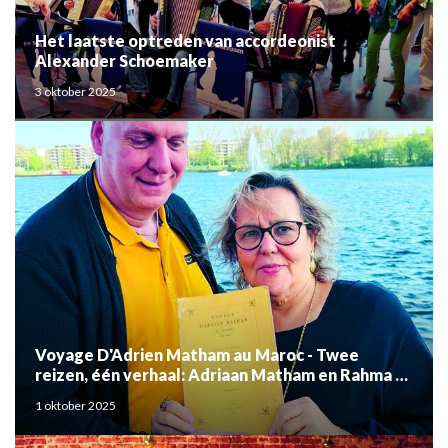
Het laatste optreden van accordeonist
Alexander Schoemaker
3 oktober 2025
Voyage D'Adrien Matham au Maroc - Twee
reizen, één verhaal: Adriaan Matham en Rahma el
Mouden
1 oktober 2025