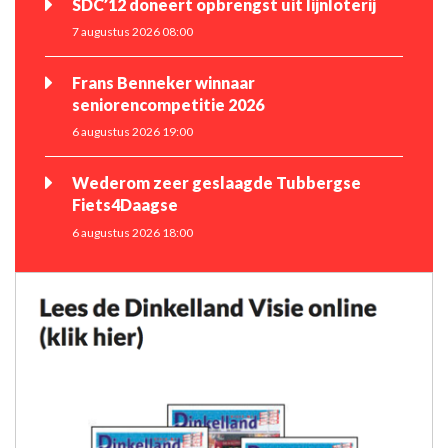
SDC’12 doneert opbrengst uit lijnloterij
7 augustus 2026 08:00
Frans Benneker winnaar
seniorencompetitie 2026
6 augustus 2026 19:00
Wederom zeer geslaagde Tubbergse
Fiets4Daagse
6 augustus 2026 18:00