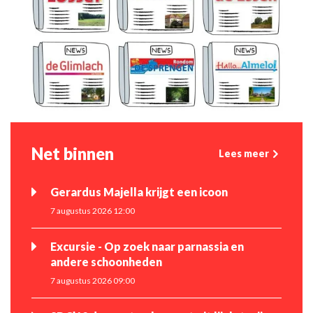
Net binnen
Lees meer
Gerardus Majella krijgt een icoon
7 augustus 2026 12:00
Excursie - Op zoek naar parnassia en
andere schoonheden
7 augustus 2026 09:00