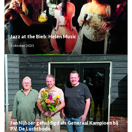
Jazz at the Bieb: Helen Music
3 oktober 2025
Jan Nijboer gehuldigd als Generaal Kampioen bij
P.V. De Luchtbode