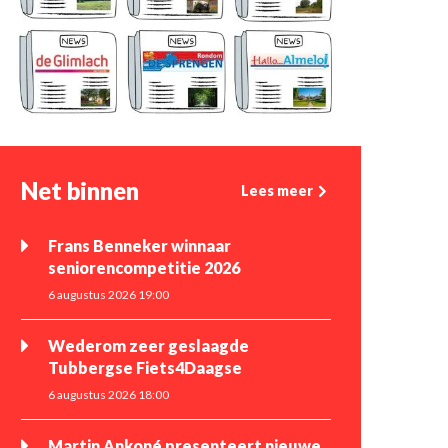
Net binnen
Lees meer
Frans Benneker winnaar
seniorencompetitie 2026
6 augustus 2026 19:00
Wederom zeer geslaagde
Tubbergse Fiets4Daagse
6 augustus 2026 18:00
Martin Ankoné presenteert nieuwe