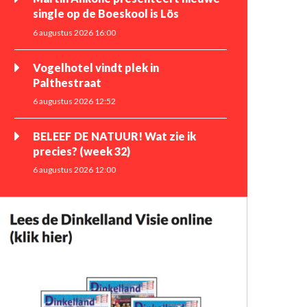
single op de Boeskool is Lös
6 augustus 2026 16:00
Vogelhotel vindt plek in
Palthestraat
6 augustus 2026 12:52
BELEEF DE NATUUR! Wat zie ik
precies? (week 32)
6 augustus 2026 12:00