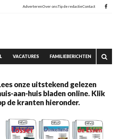
Adverteren
Over ons
Tip de redactie
Contact
L
VACATURES
FAMILIEBERICHTEN
Lees onze uitstekend gelezen
huis-aan-huis bladen online. Klik
op de kranten hieronder.