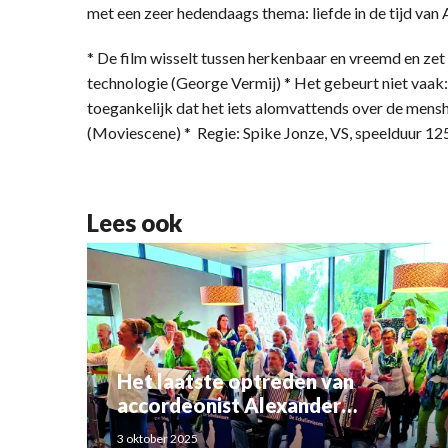
met een zeer hedendaags thema: liefde in de tijd van A
* De film wisselt tussen herkenbaar en vreemd en zet 
technologie (George Vermij) * Het gebeurt niet vaak: 
toegankelijk dat het iets alomvattends over de menshe
(Moviescene) * Regie: Spike Jonze, VS, speelduur 12
Lees ook
Het laatste optreden van
accordeonist Alexander
Schoemaker
3 oktober 2025