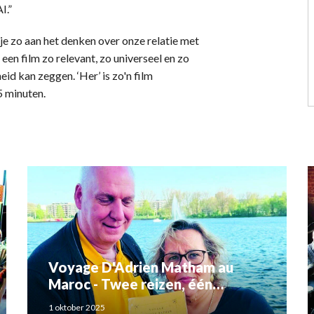
I.”
je zo aan het denken over onze relatie met
een film zo relevant, zo universeel en zo
id kan zeggen. ‘Her’ is zo'n film
5 minuten.
Voyage D'Adrien Matham au
Maroc - Twee reizen, één
verhaal: Adriaan Matham en
1 oktober 2025