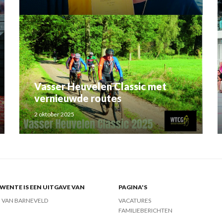
Rahma el Mouden
Vasser Heuvelen Classic met
vernieuwde routes
2 oktober 2025
ENTE IS EEN UITGAVE VAN
PAGINA'S
J VAN BARNEVELD
VACATURES
FAMILIEBERICHTEN