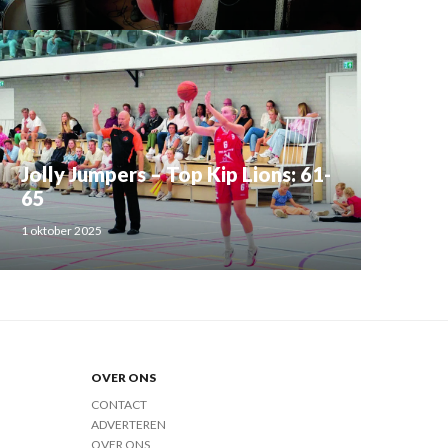
Jolly Jumpers – Top Kip Lions: 61-
65
1 oktober 2025
OVER ONS
CONTACT
ADVERTEREN
OVER ONS