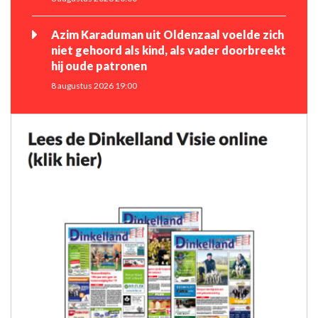
Azim Karaduman uit Oldenzaal voelde zich
niet gehoord als kind, als vader doorbreekt
hij oude patronen
8 augustus 2026 19:00