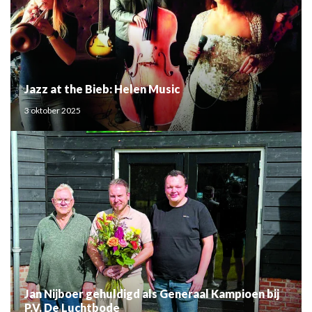
Jazz at the Bieb: Helen Music
3 oktober 2025
Jan Nijboer gehuldigd als Generaal Kampioen bij
P.V. De Luchtbode