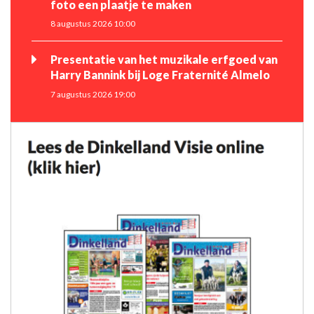
foto een plaatje te maken
8 augustus 2026 10:00
Presentatie van het muzikale erfgoed van
Harry Bannink bij Loge Fraternité Almelo
7 augustus 2026 19:00