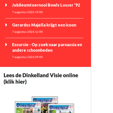
Jubileumtoernooi Bowls Losser ‘92
7 augustus 2026 19:00
Gerardus Majella krijgt een icoon
7 augustus 2026 12:00
Excursie - Op zoek naar parnassia en
andere schoonheden
7 augustus 2026 09:00