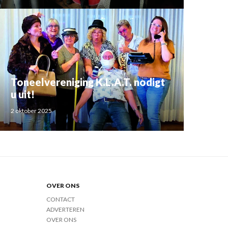
Toneelvereniging K.L.A.T. nodigt
u uit!
2 oktober 2025
OVER ONS
CONTACT
ADVERTEREN
OVER ONS