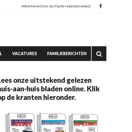
Adverteren
Over ons
Tip de redactie
Contact
L
VACATURES
FAMILIEBERICHTEN
Lees onze uitstekend gelezen
huis-aan-huis bladen online. Klik
op de kranten hieronder.