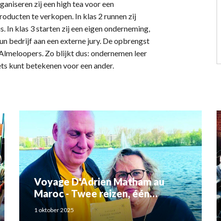
rganiseren zij een high tea voor een
oducten te verkopen. In klas 2 runnen zij
s. In klas 3 starten zij een eigen onderneming,
n bedrijf aan een externe jury. De opbrengst
Almeloopers. Zo blijkt dus: ondernemen leer
 iets kunt betekenen voor een ander.
Voyage D'Adrien Matham au
Maroc - Twee reizen, één
verhaal: Adriaan Matham en
1 oktober 2025
Rahma el Mouden