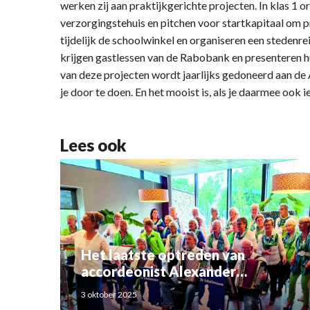
werken zij aan praktijkgerichte projecten. In klas 1 o
verzorgingstehuis en pitchen voor startkapitaal om pr
tijdelijk de schoolwinkel en organiseren een stedenrei
krijgen gastlessen van de Rabobank en presenteren hu
van deze projecten wordt jaarlijks gedoneerd aan de 
je door te doen. En het mooist is, als je daarmee ook
Lees ook
Het laatste optreden van
accordeonist Alexander
Schoemaker
3 oktober 2025