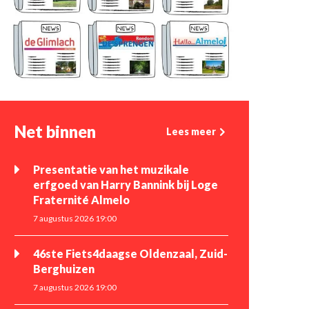
Net binnen
Lees meer
Presentatie van het muzikale
erfgoed van Harry Bannink bij Loge
Fraternité Almelo
7 augustus 2026 19:00
46ste Fiets4daagse Oldenzaal, Zuid-
Berghuizen
7 augustus 2026 19:00