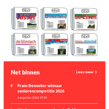
Net binnen
Lees meer
Frans Benneker winnaar
seniorencompetitie 2026
6 augustus 2026 19:00