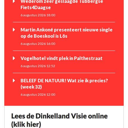
Wederom zeer geslaagde Tubbergse
Fiets4Daagse
6 augustus 2026 18:00
Martin Ankoné presenteert nieuwe single
op de Boeskool is Lös
6 augustus 2026 16:00
Vogelhotel vindt plek in Palthestraat
6 augustus 2026 12:52
BELEEF DE NATUUR! Wat zie ik precies?
(week 32)
6 augustus 2026 12:00