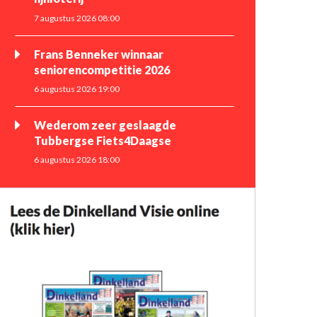
7 augustus 2026 08:00
Frans Benneker winnaar
seniorencompetitie 2026
6 augustus 2026 19:00
Wederom zeer geslaagde
Tubbergse Fiets4Daagse
6 augustus 2026 18:00