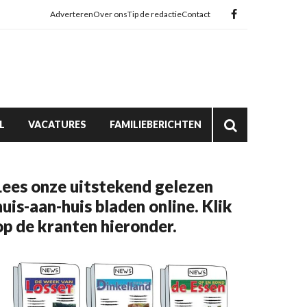
Adverteren
Over ons
Tip de redactie
Contact
L
VACATURES
FAMILIEBERICHTEN
Lees onze uitstekend gelezen
huis-aan-huis bladen online. Klik
op de kranten hieronder.