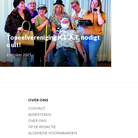
Toneelvereniging K.L.A.T. nodigt
u uit!
2 oktober 2025
OVER ONS
CONTACT
ADVERTEREN
OVER ONS
TIP DE REDACTIE
ALGEMENE VOORWAARDEN