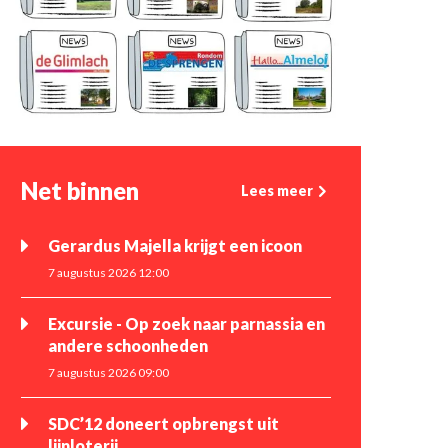
Net binnen
Lees meer
Gerardus Majella krijgt een icoon
7 augustus 2026 12:00
Excursie - Op zoek naar parnassia en
andere schoonheden
7 augustus 2026 09:00
SDC’12 doneert opbrengst uit
lijnloterij