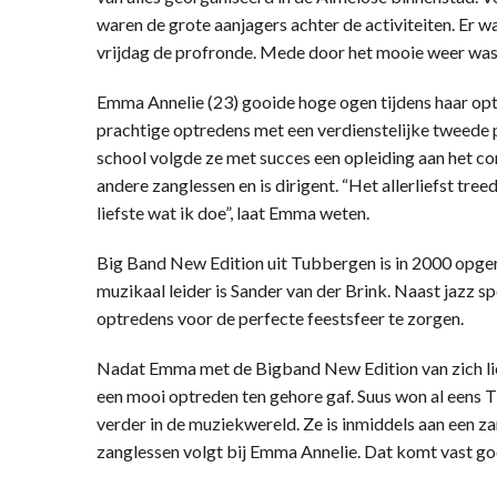
waren de grote aanjagers achter de activiteiten. Er
vrijdag de profronde. Mede door het mooie weer was 
Emma Annelie (23) gooide hoge ogen tijdens haar optr
prachtige optredens met een verdienstelijke tweede p
school volgde ze met succes een opleiding aan het co
andere zanglessen en is dirigent. “Het allerliefst tree
liefste wat ik doe”, laat Emma weten.
Big Band New Edition uit Tubbergen is in 2000 opger
muzikaal leider is Sander van der Brink. Naast jazz s
optredens voor de perfecte feestsfeer te zorgen.
Nadat Emma met de Bigband New Edition van zich liet
een mooi optreden ten gehore gaf. Suus won al eens 
verder in de muziekwereld. Ze is inmiddels aan een z
zanglessen volgt bij Emma Annelie. Dat komt vast go