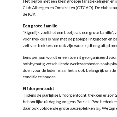
Het begon met een klein groepje fanatiekelingen en 
Club Albergen en Omstreken (OTCAO). De club staat 
de KvK.
Een grote familie
“Eigenlijk voelt het een beetje als een grote familie”, 
voor trekkers is hem met de paplepel ingegoten en beg
zelf vier trekkers en ook zijn vader rijdt nog altijd m
Eens per jaar wordt er een toerrit georganiseerd voor
hobbymatig verschillende werkzaamheden zoals ploe
doen voor de leden, maar het is ook belangrijk om de
conditie te houden.
Elfdorpentocht
Tijdens de jaarlijkse Elfdorpentocht, trekken er zo’
behoorlijke uitdaging volgens Patrick. “We bedenken 
daar ook voldoende grote pauzeplekken bij. We zijn er