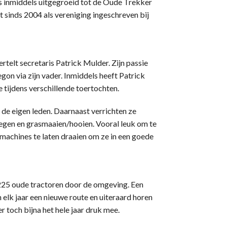
is inmiddels uitgegroeid tot de Oude Trekker
sinds 2004 als vereniging ingeschreven bij
vertelt secretaris Patrick Mulder. Zijn passie
on via zijn vader. Inmiddels heeft Patrick
ee tijdens verschillende toertochten.
 de eigen leden. Daarnaast verrichten ze
gen en grasmaaien/hooien. Vooral leuk om te
 machines te laten draaien om ze in een goede
n 225 oude tractoren door de omgeving. Een
elk jaar een nieuwe route en uiteraard horen
 toch bijna het hele jaar druk mee.