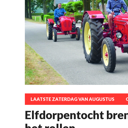
LAATSTE ZATERDAG VAN AUGUSTUS
Elfdorpentocht bren
het rollen