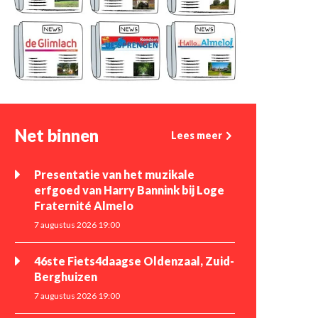
Net binnen
Lees meer
Presentatie van het muzikale
erfgoed van Harry Bannink bij Loge
Fraternité Almelo
7 augustus 2026 19:00
46ste Fiets4daagse Oldenzaal, Zuid-
Berghuizen
7 augustus 2026 19:00