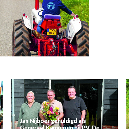
Jan Nijboer gehuldigd als
Generaal Kampioen bij P.V. De