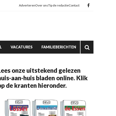
Adverteren
Over ons
Tip de redactie
Contact
L
VACATURES
FAMILIEBERICHTEN
Lees onze uitstekend gelezen
huis-aan-huis bladen online. Klik
op de kranten hieronder.