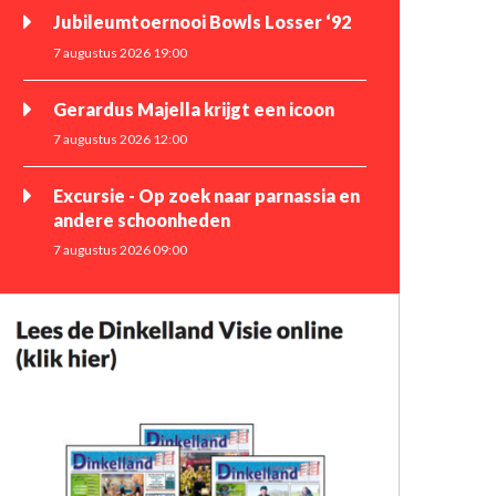
Jubileumtoernooi Bowls Losser ‘92
7 augustus 2026 19:00
Gerardus Majella krijgt een icoon
7 augustus 2026 12:00
Excursie - Op zoek naar parnassia en
andere schoonheden
7 augustus 2026 09:00