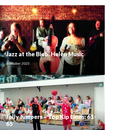
Jazz at the Bieb: Helen Music
3 oktober 2025
Jolly Jumpers – Top Kip Lions: 61-
65