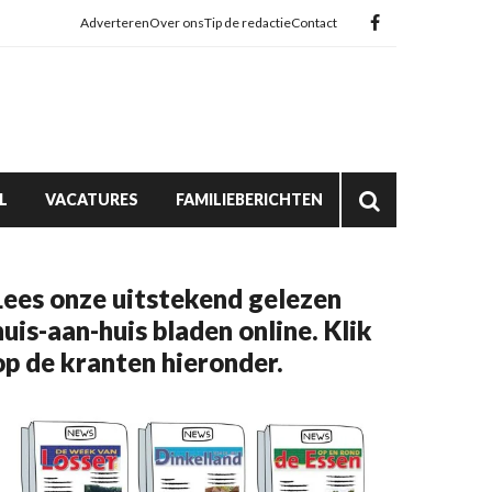
Adverteren
Over ons
Tip de redactie
Contact
L
VACATURES
FAMILIEBERICHTEN
Lees onze uitstekend gelezen
huis-aan-huis bladen online. Klik
op de kranten hieronder.