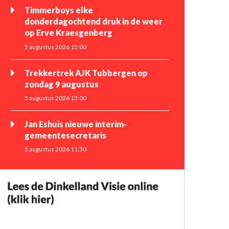
Timmerboys elke
donderdagochtend druk in de weer
op Erve Kraesgenberg
5 augustus 2026 15:00
Trekkertrek AJK Tubbergen op
zondag 9 augustus
5 augustus 2026 13:00
Jan Eshuis nieuwe interim-
gemeentesecretaris
5 augustus 2026 11:30