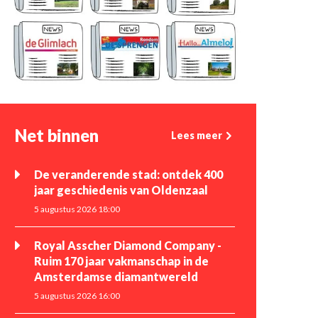
Net binnen
Lees meer
De veranderende stad: ontdek 400
jaar geschiedenis van Oldenzaal
5 augustus 2026 18:00
Royal Asscher Diamond Company -
Ruim 170 jaar vakmanschap in de
Amsterdamse diamantwereld
5 augustus 2026 16:00