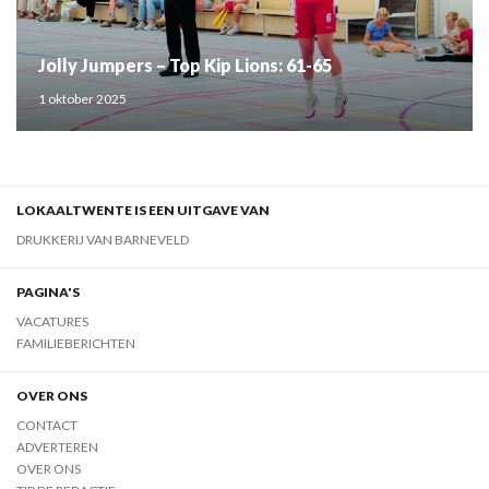
Jolly Jumpers – Top Kip Lions: 61-65
1 oktober 2025
LOKAALTWENTE IS EEN UITGAVE VAN
DRUKKERIJ VAN BARNEVELD
PAGINA'S
VACATURES
FAMILIEBERICHTEN
OVER ONS
CONTACT
ADVERTEREN
OVER ONS