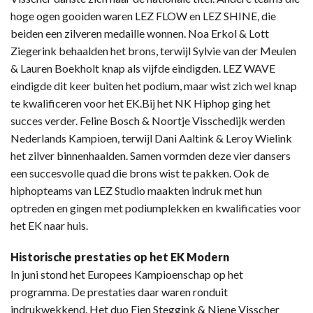
hoge ogen gooiden waren LEZ FLOW en LEZ SHINE, die
beiden een zilveren medaille wonnen. Noa Erkol & Lott
Ziegerink behaalden het brons, terwijl Sylvie van der Meulen
& Lauren Boekholt knap als vijfde eindigden. LEZ WAVE
eindigde dit keer buiten het podium, maar wist zich wel knap
te kwalificeren voor het EK.Bij het NK Hiphop ging het
succes verder. Feline Bosch & Noortje Visschedijk werden
Nederlands Kampioen, terwijl Dani Aaltink & Leroy Wielink
het zilver binnenhaalden. Samen vormden deze vier dansers
een succesvolle quad die brons wist te pakken. Ook de
hiphopteams van LEZ Studio maakten indruk met hun
optreden en gingen met podiumplekken en kwalificaties voor
het EK naar huis.
Historische prestaties op het EK Modern
In juni stond het Europees Kampioenschap op het
programma. De prestaties daar waren ronduit
indrukwekkend. Het duo Fien Steggink & Niene Visscher