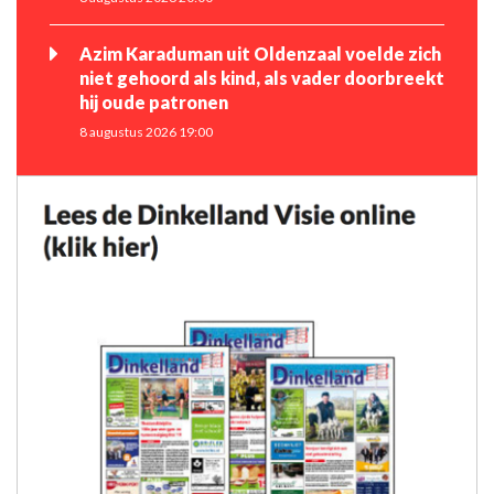
Azim Karaduman uit Oldenzaal voelde zich
niet gehoord als kind, als vader doorbreekt
hij oude patronen
8 augustus 2026 19:00