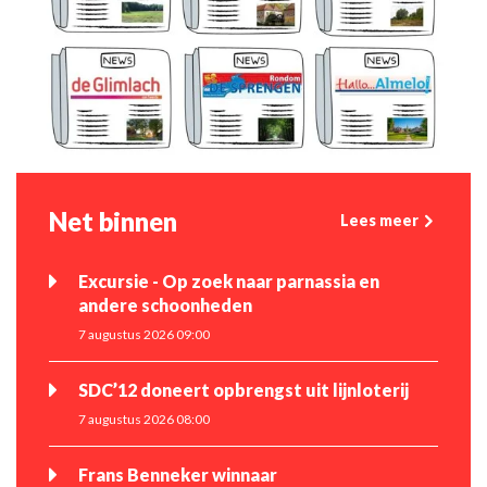
Net binnen
Lees meer
Excursie - Op zoek naar parnassia en
andere schoonheden
7 augustus 2026 09:00
SDC’12 doneert opbrengst uit lijnloterij
7 augustus 2026 08:00
Frans Benneker winnaar