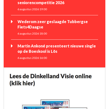
seniorencompetitie 2026
6 augustus 2026 19:00
Wederom zeer geslaagde Tubbergse
Fiets4Daagse
6 augustus 2026 18:00
Martin Ankoné presenteert nieuwe single
op de Boeskool is Lös
6 augustus 2026 16:00