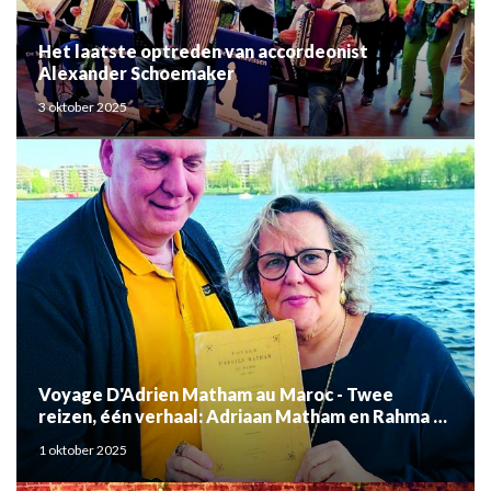
Het laatste optreden van accordeonist
Alexander Schoemaker
3 oktober 2025
Voyage D'Adrien Matham au Maroc - Twee
reizen, één verhaal: Adriaan Matham en Rahma el
Mouden
1 oktober 2025