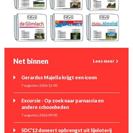
Net binnen
Lees meer
Gerardus Majella krijgt een icoon
7 augustus 2026 12:00
Excursie - Op zoek naar parnassia en
andere schoonheden
7 augustus 2026 09:00
SDC’12 doneert opbrengst uit lijnloterij