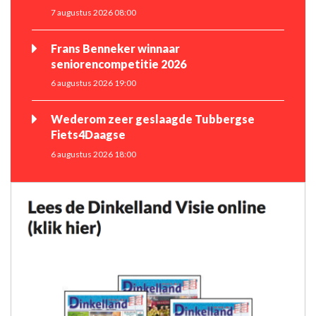
7 augustus 2026 08:00
Frans Benneker winnaar
seniorencompetitie 2026
6 augustus 2026 19:00
Wederom zeer geslaagde Tubbergse
Fiets4Daagse
6 augustus 2026 18:00