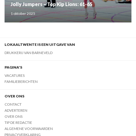
Jolly Jumpers – Top Kip Lions: 61-65
1 oktober 2025
LOKAALTWENTE IS EEN UITGAVE VAN
DRUKKERIJ VAN BARNEVELD
PAGINA'S
VACATURES
FAMILIEBERICHTEN
OVER ONS
CONTACT
ADVERTEREN
OVER ONS
TIP DE REDACTIE
ALGEMENE VOORWAARDEN
PRIVACYVERKLARING