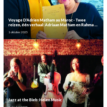
Voyage D'Adrien Matham au Maroc - Twee
reizen, één verhaal: Adriaan Matham en Rahma el
Mouden
1 oktober 2025
Jazz at the Bieb: Helen Music