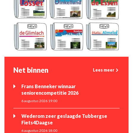
Net binnen
Lees meer
Frans Benneker winnaar
seniorencompetitie 2026
6 augustus 2026 19:00
Wederom zeer geslaagde Tubbergse
Fiets4Daagse
6 augustus 2026 18:00