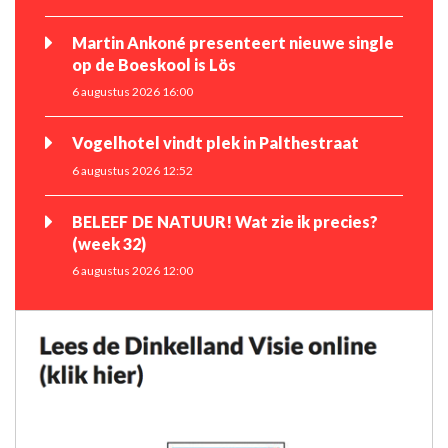
Martin Ankoné presenteert nieuwe single
op de Boeskool is Lös
6 augustus 2026 16:00
Vogelhotel vindt plek in Palthestraat
6 augustus 2026 12:52
BELEEF DE NATUUR! Wat zie ik precies?
(week 32)
6 augustus 2026 12:00