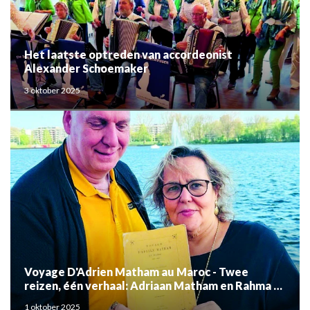
Het laatste optreden van accordeonist
Alexander Schoemaker
3 oktober 2025
Voyage D'Adrien Matham au Maroc - Twee
reizen, één verhaal: Adriaan Matham en Rahma el
Mouden
1 oktober 2025