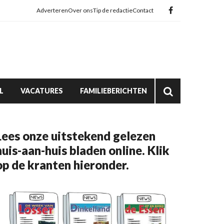
Adverteren
Over ons
Tip de redactie
Contact
L
VACATURES
FAMILIEBERICHTEN
Lees onze uitstekend gelezen
huis-aan-huis bladen online. Klik
op de kranten hieronder.