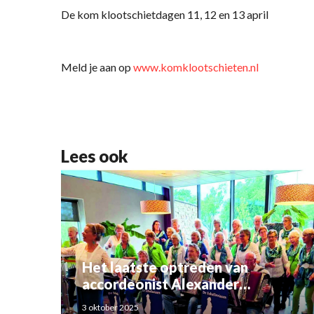
De kom klootschietdagen 11, 12 en 13 april
Meld je aan op
www.komklootschieten.nl
Lees ook
Het laatste optreden van
accordeonist Alexander
Schoemaker
3 oktober 2025