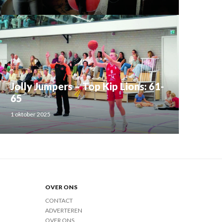
Jolly Jumpers – Top Kip Lions: 61-
65
1 oktober 2025
OVER ONS
CONTACT
ADVERTEREN
OVER ONS