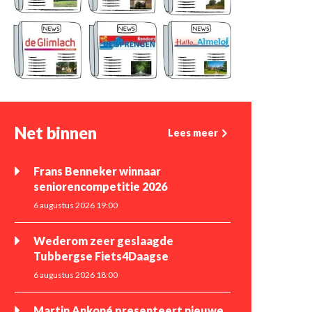
Net binnen
Lees meer
Frans Benneker winnaar
seniorencompetitie 2026
6 augustus 2026 19:00
Wederom zeer geslaagde
Tubbergse Fiets4Daagse
6 augustus 2026 18:00
Martin Ankoné presenteert nieuwe