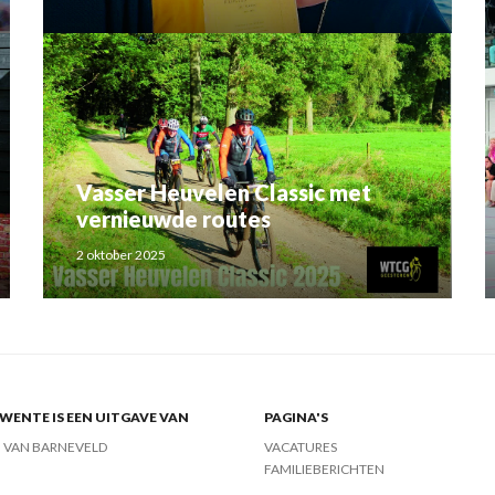
Rahma el Mouden
Vasser Heuvelen Classic met
vernieuwde routes
2 oktober 2025
ENTE IS EEN UITGAVE VAN
PAGINA'S
J VAN BARNEVELD
VACATURES
FAMILIEBERICHTEN