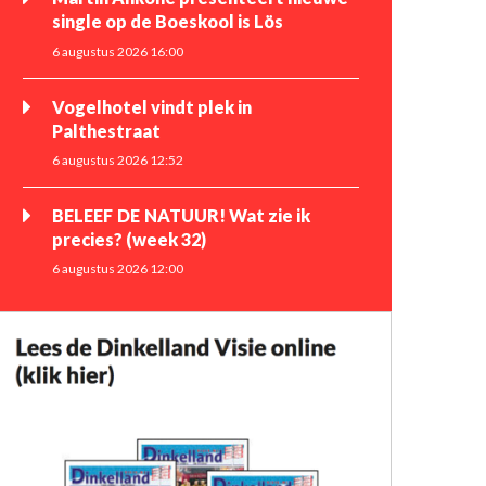
single op de Boeskool is Lös
6 augustus 2026 16:00
Vogelhotel vindt plek in
Palthestraat
6 augustus 2026 12:52
BELEEF DE NATUUR! Wat zie ik
precies? (week 32)
6 augustus 2026 12:00