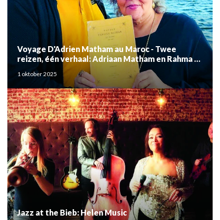
Voyage D'Adrien Matham au Maroc - Twee
reizen, één verhaal: Adriaan Matham en Rahma el
Mouden
1 oktober 2025
Jazz at the Bieb: Helen Music