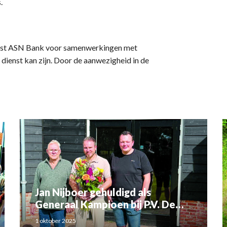
.
iest ASN Bank voor samenwerkingen met
dienst kan zijn. Door de aanwezigheid in de
Jan Nijboer gehuldigd als
Generaal Kampioen bij P.V. De
Luchtbode
1 oktober 2025