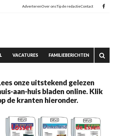
Adverteren
Over ons
Tip de redactie
Contact
L
VACATURES
FAMILIEBERICHTEN
Lees onze uitstekend gelezen
huis-aan-huis bladen online. Klik
op de kranten hieronder.