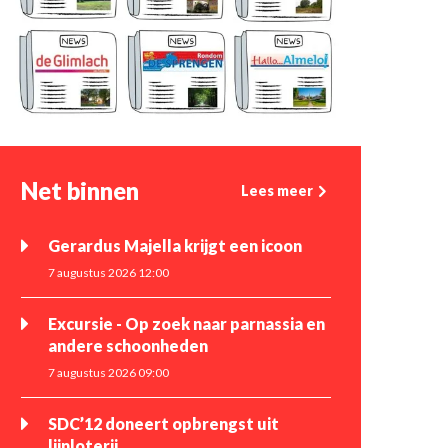
Net binnen
Lees meer
Gerardus Majella krijgt een icoon
7 augustus 2026 12:00
Excursie - Op zoek naar parnassia en
andere schoonheden
7 augustus 2026 09:00
SDC’12 doneert opbrengst uit
lijnloterij