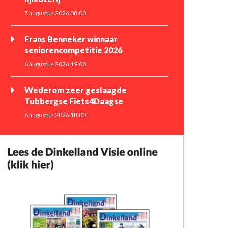
7 augustus 2026 08:00
Frans Benneker winnaar
seniorencompetitie 2026
6 augustus 2026 19:00
Wederom zeer geslaagde
Tubbergse Fiets4Daagse
6 augustus 2026 18:00