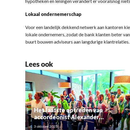
hypotheken en leningen verandert er vooralsnog niets
Lokaal ondernemerschap
Voor een landelijk dekkend netwerk aan kantoren k
lokale ondernemers, zodat de bank klanten beter van 
buurt bouwen adviseurs aan langdurige klantrelaties.
Lees ook
Het laatste optreden van
accordeonist Alexander
Schoemaker
3 oktober 2025