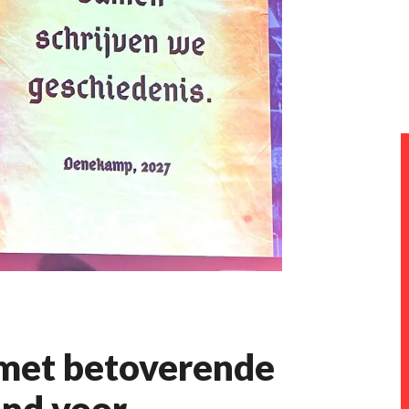
 met betoverende
nd voor