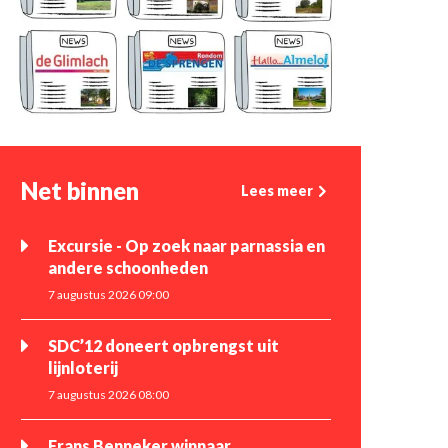
Net binnen
Lees meer
Excursie - Op zoek naar parnassia en
andere schoonheden
7 augustus 2026 09:00
SDC’12 doneert opbrengst uit
lijnloterij
7 augustus 2026 08:00
Frans Benneker winnaar