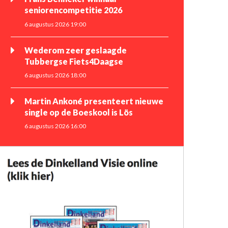
seniorencompetitie 2026
6 augustus 2026 19:00
Wederom zeer geslaagde
Tubbergse Fiets4Daagse
6 augustus 2026 18:00
Martin Ankoné presenteert nieuwe
single op de Boeskool is Lös
6 augustus 2026 16:00