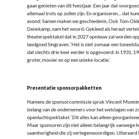
gaan genieten van dit feestjaar. Een jaar dat voorgoe
allemaal trots op zullen zijn. En organiseren… dat ku
avond: Samen maken we geschiedenis. Ook Tom Olde 
Denekamp, nam het woord. Gekleed als heraut verteld
theaterspektakel dat in 2027 opnieuw zal worden opg
landgoed Singraven. ‘Het is niet zomaar een toneelst
dat slechts drie keer eerder is opgevoerd: in 1931, 
groter, mooier en op een unieke locatie.’
Presentatie sponsorpakketten
Namens de sponsorcommissie sprak Vincent Monnink
belang van de ondernemers voor het welslagen van zo
openluchtspektakel. ‘Dit alles kan alleen georganiseer
Maar sponsoren zijn niet alleen belangrijk vanwege 
saamhorigheid die zij vertegenwoordigen. Uiteraard k