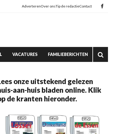
Adverteren
Over ons
Tip de redactie
Contact
L
VACATURES
FAMILIEBERICHTEN
Lees onze uitstekend gelezen
huis-aan-huis bladen online. Klik
op de kranten hieronder.