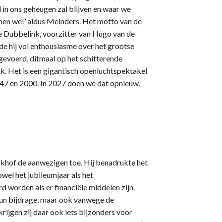
d in ons geheugen zal blijven en waar we
nnen we!’ aldus Meinders. Het motto van de
Dubbelink, voorzitter van Hugo van de
e hij vol enthousiasme over het grootse
evoerd, ditmaal op het schitterende
uk. Het is een gigantisch openluchtspektakel
1947 en 2000. In 2027 doen we dat opnieuw,
hof de aanwezigen toe. Hij benadrukte het
wel het jubileumjaar als het
d worden als er financiële middelen zijn.
hun bijdrage, maar ook vanwege de
rijgen zij daar ook iets bijzonders voor