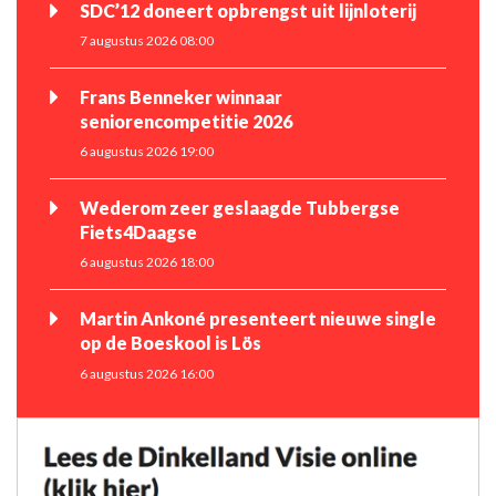
SDC’12 doneert opbrengst uit lijnloterij
7 augustus 2026 08:00
Frans Benneker winnaar
seniorencompetitie 2026
6 augustus 2026 19:00
Wederom zeer geslaagde Tubbergse
Fiets4Daagse
6 augustus 2026 18:00
Martin Ankoné presenteert nieuwe single
op de Boeskool is Lös
6 augustus 2026 16:00