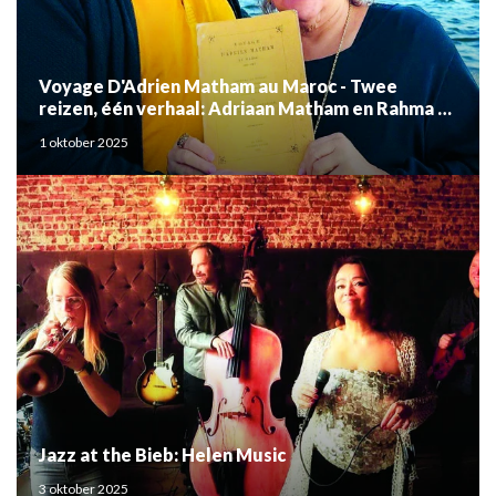
Voyage D'Adrien Matham au Maroc - Twee
reizen, één verhaal: Adriaan Matham en Rahma el
Mouden
1 oktober 2025
Jazz at the Bieb: Helen Music
3 oktober 2025