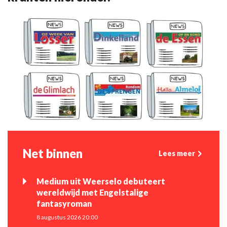
Net binnen
Lees meer
Medium uit Weerselo debuteert
wereldwijd met Engelstalige
fantasyroman
8 augustus 2026 20:00