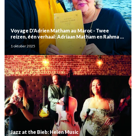
Voyage D'Adrien Matham au Maroc - Twee
reizen, één verhaal: Adriaan Matham en Rahma el
Mouden
1 oktober 2025
Jazz at the Bieb: Helen Music