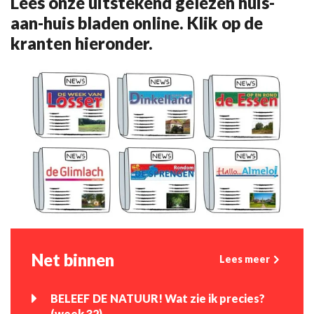
Lees onze uitstekend gelezen huis-
aan-huis bladen online. Klik op de
kranten hieronder.
Net binnen
Lees meer
BELEEF DE NATUUR! Wat zie ik precies?
(week 32)