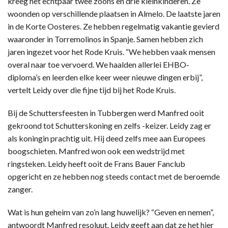
kreeg het echtpaar twee zoons en drie kleinkinderen. Ze
woonden op verschillende plaatsen in Almelo. De laatste jaren
in de Korte Oosteres. Ze hebben regelmatig vakantie gevierd
waaronder in Torremolinos in Spanje. Samen hebben zich
jaren ingezet voor het Rode Kruis. “We hebben vaak mensen
overal naar toe vervoerd. We haalden allerlei EHBO-
diploma’s en leerden elke keer weer nieuwe dingen erbij”,
vertelt Leidy over die fijne tijd bij het Rode Kruis.
Bij de Schuttersfeesten in Tubbergen werd Manfred ooit
gekroond tot Schutterskoning en zelfs -keizer. Leidy zag er
als koningin prachtig uit. Hij deed zelfs mee aan Europees
boogschieten. Manfred won ook een wedstrijd met
ringsteken. Leidy heeft ooit de Frans Bauer Fanclub
opgericht en ze hebben nog steeds contact met de beroemde
zanger.
Wat is hun geheim van zo’n lang huwelijk? “Geven en nemen”,
antwoordt Manfred resoluut. Leidy geeft aan dat ze het hier