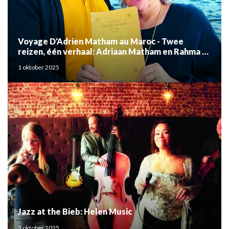
Voyage D'Adrien Matham au Maroc - Twee
reizen, één verhaal: Adriaan Matham en Rahma el
Mouden
1 oktober 2025
Jazz at the Bieb: Helen Music
3 oktober 2025