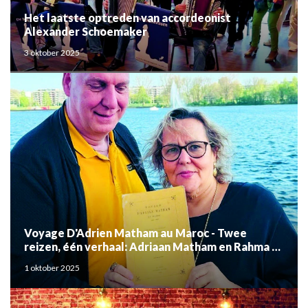
Het laatste optreden van accordeonist
Alexander Schoemaker
3 oktober 2025
Voyage D'Adrien Matham au Maroc - Twee
reizen, één verhaal: Adriaan Matham en Rahma el
Mouden
1 oktober 2025