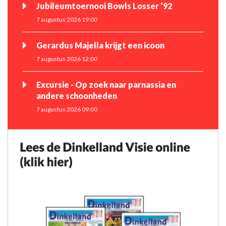
Jubileumtoernooi Bowls Losser ‘92
7 augustus 2026 19:00
Gerardus Majella krijgt een icoon
7 augustus 2026 12:00
Excursie - Op zoek naar parnassia en
andere schoonheden
7 augustus 2026 09:00