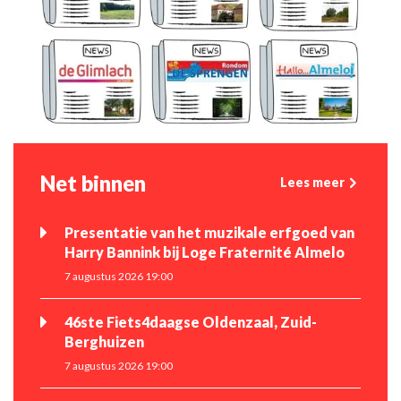
Net binnen
Lees meer
Presentatie van het muzikale erfgoed van
Harry Bannink bij Loge Fraternité Almelo
7 augustus 2026 19:00
46ste Fiets4daagse Oldenzaal, Zuid-
Berghuizen
7 augustus 2026 19:00