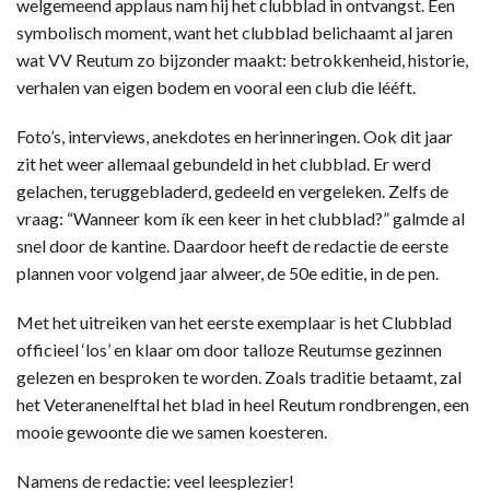
welgemeend applaus nam hij het clubblad in ontvangst. Een
symbolisch moment, want het clubblad belichaamt al jaren
wat VV Reutum zo bijzonder maakt: betrokkenheid, historie,
verhalen van eigen bodem en vooral een club die lééft.
Foto’s, interviews, anekdotes en herinneringen. Ook dit jaar
zit het weer allemaal gebundeld in het clubblad. Er werd
gelachen, teruggebladerd, gedeeld en vergeleken. Zelfs de
vraag: “Wanneer kom ík een keer in het clubblad?” galmde al
snel door de kantine. Daardoor heeft de redactie de eerste
plannen voor volgend jaar alweer, de 50e editie, in de pen.
Met het uitreiken van het eerste exemplaar is het Clubblad
officieel ‘los’ en klaar om door talloze Reutumse gezinnen
gelezen en besproken te worden. Zoals traditie betaamt, zal
het Veteranenelftal het blad in heel Reutum rondbrengen, een
mooie gewoonte die we samen koesteren.
Namens de redactie: veel leesplezier!