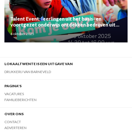
Talent Event: leerlingen uit het basis- en
voortgezet onderwijs ontdekken bedrijven uit
de regio
4 oktober 2025
LOKAALTWENTE IS EEN UITGAVE VAN
DRUKKERIJ VAN BARNEVELD
PAGINA'S
VACATURES
FAMILIEBERICHTEN
OVER ONS
CONTACT
ADVERTEREN