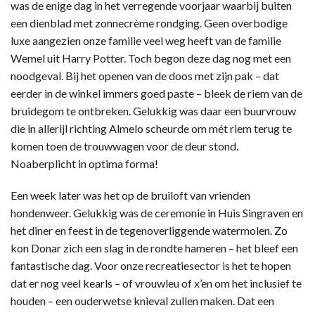
was de enige dag in het verregende voorjaar waarbij buiten
een dienblad met zonnecrème rondging. Geen overbodige
luxe aangezien onze familie veel weg heeft van de familie
Wemel uit Harry Potter. Toch begon deze dag nog met een
noodgeval. Bij het openen van de doos met zijn pak – dat
eerder in de winkel immers goed paste – bleek de riem van de
bruidegom te ontbreken. Gelukkig was daar een buurvrouw
die in allerijl richting Almelo scheurde om mét riem terug te
komen toen de trouwwagen voor de deur stond.
Noaberplicht in optima forma!
Een week later was het op de bruiloft van vrienden
hondenweer. Gelukkig was de ceremonie in Huis Singraven en
het diner en feest in de tegenoverliggende watermolen. Zo
kon Donar zich een slag in de rondte hameren – het bleef een
fantastische dag. Voor onze recreatiesector is het te hopen
dat er nog veel kearls – of vrouwleu of x’en om het inclusief te
houden – een ouderwetse knieval zullen maken. Dat een