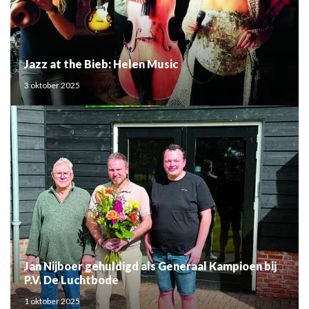
Jazz at the Bieb: Helen Music
3 oktober 2025
Jan Nijboer gehuldigd als Generaal Kampioen bij
P.V. De Luchtbode
1 oktober 2025