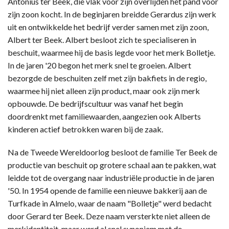
Antonius ter Beek, die vlak voor zijn overlijden het pand voor
zijn zoon kocht. In de beginjaren breidde Gerardus zijn werk
uit en ontwikkelde het bedrijf verder samen met zijn zoon,
Albert ter Beek. Albert besloot zich te specialiseren in
beschuit, waarmee hij de basis legde voor het merk Bolletje.
In de jaren '20 begon het merk snel te groeien. Albert
bezorgde de beschuiten zelf met zijn bakfiets in de regio,
waarmee hij niet alleen zijn product, maar ook zijn merk
opbouwde. De bedrijfscultuur was vanaf het begin
doordrenkt met familiewaarden, aangezien ook Alberts
kinderen actief betrokken waren bij de zaak.
Na de Tweede Wereldoorlog besloot de familie Ter Beek de
productie van beschuit op grotere schaal aan te pakken, wat
leidde tot de overgang naar industriële productie in de jaren
'50. In 1954 opende de familie een nieuwe bakkerij aan de
Turfkade in Almelo, waar de naam "Bolletje" werd bedacht
door Gerard ter Beek. Deze naam versterkte niet alleen de
merkidentiteit, maar werd al snel synoniem met de