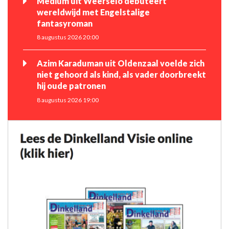
Medium uit Weerselo debuteert
wereldwijd met Engelstalige
fantasyroman
8 augustus 2026 20:00
Azim Karaduman uit Oldenzaal voelde zich
niet gehoord als kind, als vader doorbreekt
hij oude patronen
8 augustus 2026 19:00