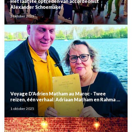
Het laatste optreden van accordeonist
Alexander Schoemaker
3 oktober 2025
Voyage D'Adrien Matham au Maroc - Twee
reizen, één verhaal: Adriaan Matham en Rahma el
Mouden
1 oktober 2025