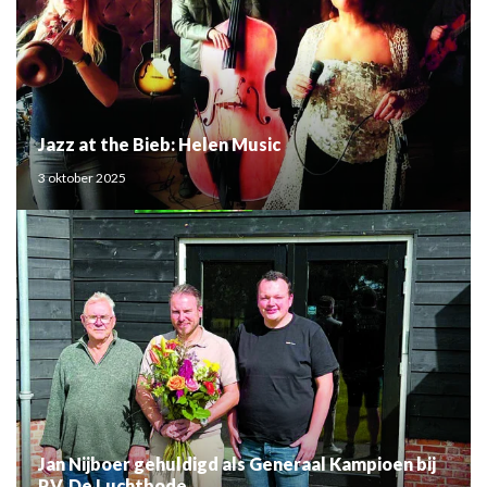
Jazz at the Bieb: Helen Music
3 oktober 2025
Jan Nijboer gehuldigd als Generaal Kampioen bij
P.V. De Luchtbode