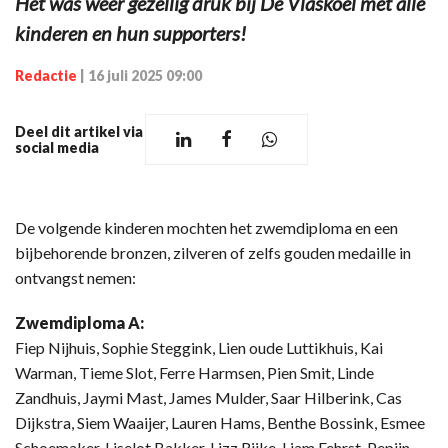
Het was weer gezellig druk bij De Vlaskoel met alle
kinderen en hun supporters!
Redactie
|
16 juli 2025 09:00
Deel dit artikel via
social media
De volgende kinderen mochten het zwemdiploma en een
bijbehorende bronzen, zilveren of zelfs gouden medaille in
ontvangst nemen:
Zwemdiploma A:
Fiep Nijhuis, Sophie Steggink, Lien oude Luttikhuis, Kai
Warman, Tieme Slot, Ferre Harmsen, Pien Smit, Linde
Zandhuis, Jaymi Mast, James Mulder, Saar Hilberink, Cas
Dijkstra, Siem Waaijer, Lauren Hams, Benthe Bossink, Esmee
Schoemaker, Liselot Bakker, Lizz Rijke, Liam Fehrst, Pepijn