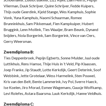
Vlierman, Duuk Schrijver, Quinn Schrijver, Fedde Kuipers,
Thijs oude Geerdink, Kjeld Stange, Wes Kamphuis, Sophie
Vonk, Yuna Kamphuis, Naomi Schuurman, Romee
Brunninkhuis, Sam Pikkemaat, Fien Kampkuiper, Hubert
Bruggink, Lenn Mollink, Ties Waaijer, Bram Beunk, Dynand
Snijders, Nola Borgerink, Sam Borgerink, Vince van Oers,
Gerry Weersman.
Zwemdiploma B:
Ties Deppenbroek, Pepijn Egberts, Sonne Mulder, Juul oude
Luttikhuis, Rens Hamse, Thije Huis in ’t Veld, Pip Klaassen,
Joep Franke, Jip Staudt, Lotte Kerkdijk, Geert Deterink, Soof
Webbink, Jette Grotelaar, Wess Harmelink, Sten Pouwel,
Kris van den Belt, Bente Lammerink, Ivy Pol, Sverre Haeck,
Ise Koelen, Jiro Morad, Esmee Wagemans, Guusje Wolfkamp,
Levi Rolefes, Astara Baarsma. Luuk Kerkdijk, Hanne Veldhuis.
Zwemdiploma C: