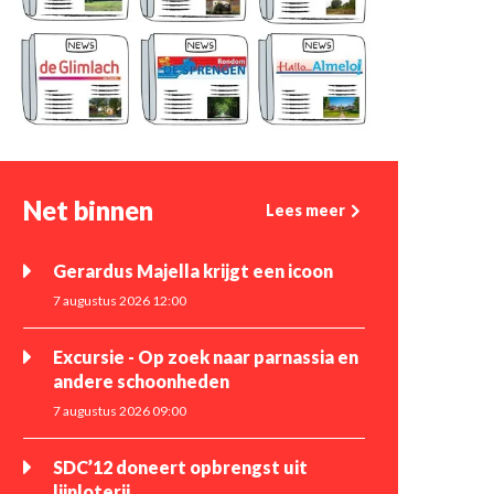
Net binnen
Lees meer
Gerardus Majella krijgt een icoon
7 augustus 2026 12:00
Excursie - Op zoek naar parnassia en
andere schoonheden
7 augustus 2026 09:00
SDC’12 doneert opbrengst uit
lijnloterij