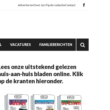
Adverteren
Over ons
Tip de redactie
Contact
L
VACATURES
FAMILIEBERICHTEN
Lees onze uitstekend gelezen
huis-aan-huis bladen online. Klik
op de kranten hieronder.