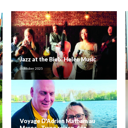
Jazz at the Bieb: Helen Music
3 oktober 2025
Voyage D'Adrien Matham au
Maroc - Twee reizen, één