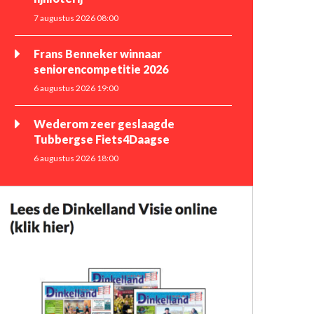
7 augustus 2026 08:00
Frans Benneker winnaar
seniorencompetitie 2026
6 augustus 2026 19:00
Wederom zeer geslaagde
Tubbergse Fiets4Daagse
6 augustus 2026 18:00