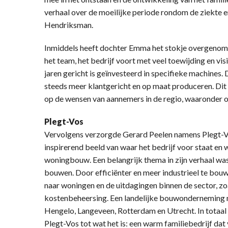
verhaal over de moeilijke periode rondom de ziekte e
Hendriksman.
Inmiddels heeft dochter Emma het stokje overgenome
het team, het bedrijf voort met veel toewijding en vis
jaren gericht is geïnvesteerd in specifieke machines. 
steeds meer klantgericht en op maat produceren. Dit 
op de wensen van aannemers in de regio, waaronder 
Plegt-Vos
Vervolgens verzorgde Gerard Peelen namens Plegt-Vos
inspirerend beeld van waar het bedrijf voor staat en
woningbouw. Een belangrijk thema in zijn verhaal w
bouwen. Door efficiënter en meer industrieel te bouw
naar woningen en de uitdagingen binnen de sector, zo
kostenbeheersing. Een landelijke bouwonderneming m
Hengelo, Langeveen, Rotterdam en Utrecht. In totaa
Plegt-Vos tot wat het is: een warm familiebedrijf d