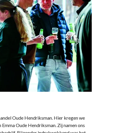
thandel Oude Hendriksman. Hier kregen we
 en Emma Oude Hendriksman. Zij namen ons
iebedrijf. Bijzonder indrukwekkend was het