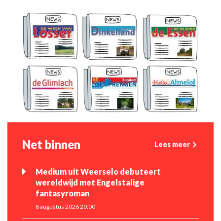
Net binnen
Lees meer
Medium uit Weerselo debuteert
wereldwijd met Engelstalige
fantasyroman
8 augustus 2026 20:00