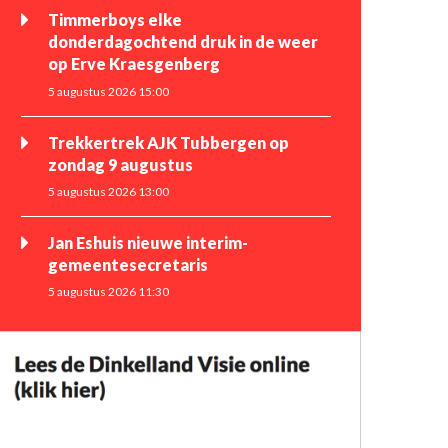
Timmerboys elke
donderdagochtend druk in de weer
op Erve Kraesgenberg
5 augustus 2026 15:00
Trekkertrek AJK Tubbergen op
zondag 9 augustus
5 augustus 2026 13:00
Jan Eshuis nieuwe interim-
gemeentesecretaris
5 augustus 2026 11:30