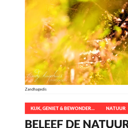
Zandhagedis
KIJK, GENIET & BEWONDER...
NATUUR
BELEEF DE NATUUR!