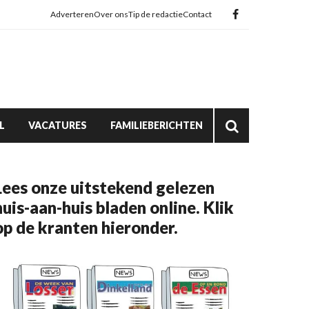
Adverteren
Over ons
Tip de redactie
Contact
L
VACATURES
FAMILIEBERICHTEN
Lees onze uitstekend gelezen
huis-aan-huis bladen online. Klik
op de kranten hieronder.