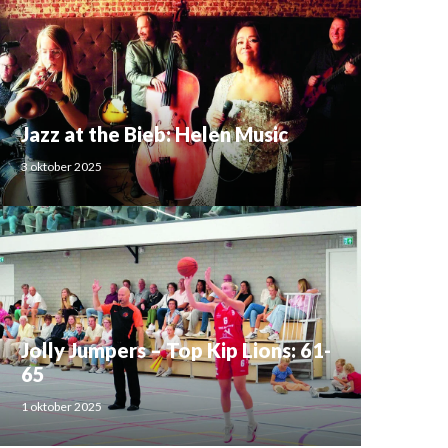
Jazz at the Bieb: Helen Music
3 oktober 2025
Jolly Jumpers – Top Kip Lions: 61-
65
1 oktober 2025