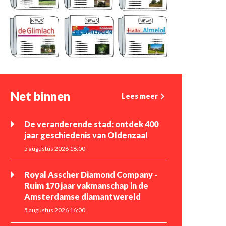
Net binnen
Lees meer
De veranderende stad: ontdek 400
jaar geschiedenis van Oldenzaal
5 augustus 2026 18:00
Royal Asscher Diamond Company -
Ruim 170 jaar vakmanschap in de
Amsterdamse diamantwereld
5 augustus 2026 16:00