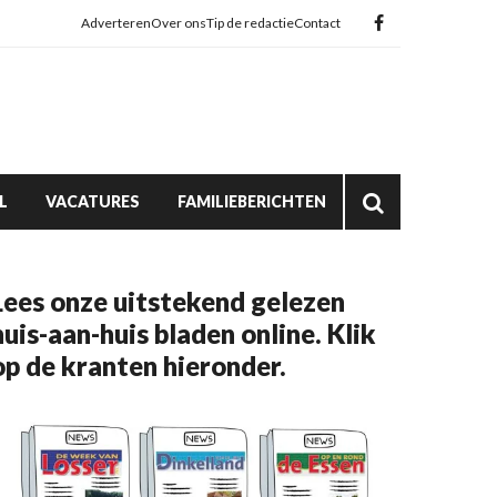
Adverteren
Over ons
Tip de redactie
Contact
L
VACATURES
FAMILIEBERICHTEN
Lees onze uitstekend gelezen
huis-aan-huis bladen online. Klik
op de kranten hieronder.