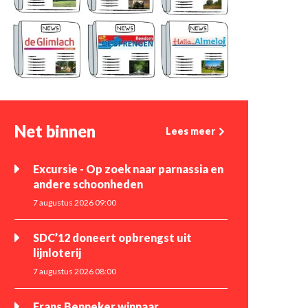
Net binnen
Lees meer
Excursie - Op zoek naar parnassia en
andere schoonheden
7 augustus 2026 09:00
SDC’12 doneert opbrengst uit
lijnloterij
7 augustus 2026 08:00
Frans Benneker winnaar