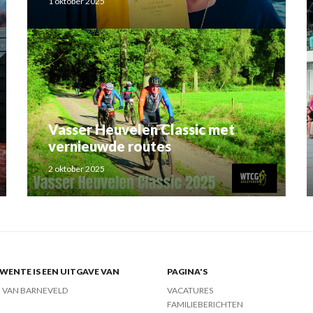
1 oktober 2025
Rahma el Mouden
Vasser Heuvelen Classic met
vernieuwde routes
2 oktober 2025
ENTE IS EEN UITGAVE VAN
PAGINA'S
J VAN BARNEVELD
VACATURES
FAMILIEBERICHTEN