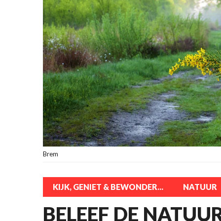
Brem
KIJK, GENIET & BEWONDER...
NATUUR
BELEEF DE NATUUR!