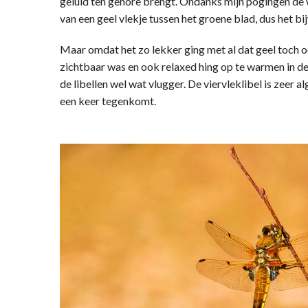
geluid ten gehore brengt. Ondanks mijn pogingen de w
van een geel vlekje tussen het groene blad, dus het b
Maar omdat het zo lekker ging met al dat geel toch oo
zichtbaar was en ook relaxed hing op te warmen in 
de libellen wel wat vlugger. De viervleklibel is zeer 
een keer tegenkomt.