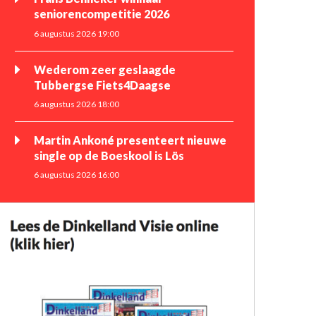
seniorencompetitie 2026
6 augustus 2026 19:00
Wederom zeer geslaagde
Tubbergse Fiets4Daagse
6 augustus 2026 18:00
Martin Ankoné presenteert nieuwe
single op de Boeskool is Lös
6 augustus 2026 16:00