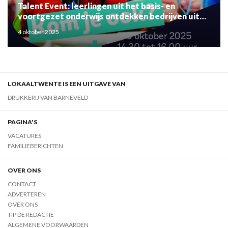
Talent Event: leerlingen uit het basis- en
voortgezet onderwijs ontdekken bedrijven uit
de regio
4 oktober 2025
LOKAALTWENTE IS EEN UITGAVE VAN
DRUKKERIJ VAN BARNEVELD
PAGINA'S
VACATURES
FAMILIEBERICHTEN
OVER ONS
CONTACT
ADVERTEREN
OVER ONS
TIP DE REDACTIE
ALGEMENE VOORWAARDEN