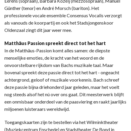
Eerens (sopraan), Barbara Kozelj (mezzosopraan), Manuel
Günther (tenor) en André Morsch (bariton). Het
professionele vocale ensemble Consensus Vocalis verzorgt
als vanouds de koorpartij en ook het Stadsjongenskoor
Oldenzaal zingt dit jaar weer mee.
Matthäus Passion spreekt direct tot het hart
In de Matthäus-Passion komt alles samen: de diepste
menselijke emoties, de kracht van het woord en de
onvoorstelbare rijkdom van Bachs muzikale taal. Maar
bovenal spreekt deze passie direct tot het hart - ongeacht
achtergrond, geloof of muzikale voorkennis. Bach schreef
deze passie bijna driehonderd jaar geleden, maar het voelt
nog steeds alsof het nú over ons gaat. Dit meesterwerk blijft
een onmisbaar onderdeel van de paasviering en raakt jaarlijks
miljoenen luisteraars wereldwijd.
Toegangskaarten zijn te bestellen via het Wilminktheater
(Muziekcentrum Enschede) en Stadstheater De Bond in