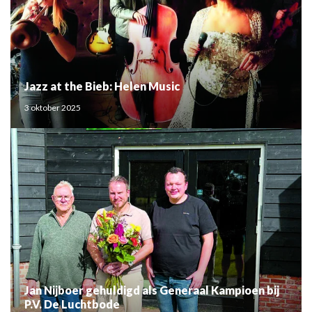
Jazz at the Bieb: Helen Music
3 oktober 2025
Jan Nijboer gehuldigd als Generaal Kampioen bij
P.V. De Luchtbode