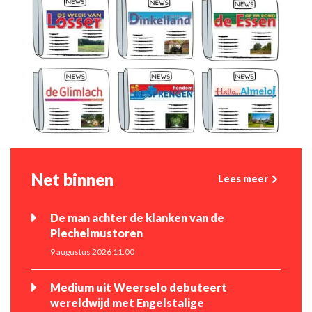
Net binnen
Lees meer
De man achter de klanken van de
Plechelmustoren
9 augustus 2026 11:00
Medium uit Weerselo debuteert
wereldwijd met Engelstalige