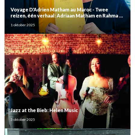
Voyage D'Adrien Matham au Maroc - Twee
reizen, één verhaal: Adriaan Matham en Rahma el
Mouden
1 oktober 2025
Jazz at the Bieb: Helen Music
3 oktober 2025