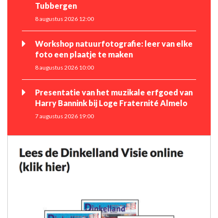
Tubbergen
8 augustus 2026 12:00
Workshop natuurfotografie: leer van elke
foto een plaatje te maken
8 augustus 2026 10:00
Presentatie van het muzikale erfgoed van
Harry Bannink bij Loge Fraternité Almelo
7 augustus 2026 19:00