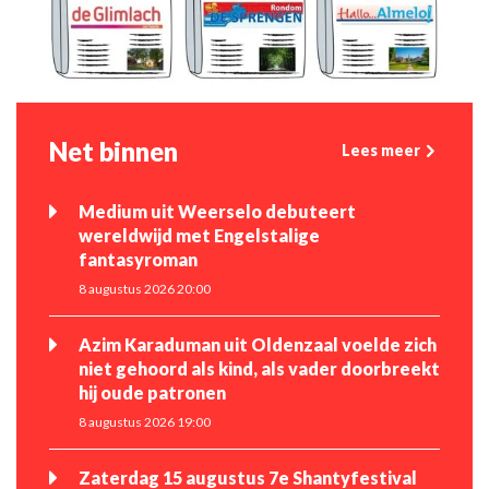
Net binnen
Lees meer
Medium uit Weerselo debuteert
wereldwijd met Engelstalige
fantasyroman
8 augustus 2026 20:00
Azim Karaduman uit Oldenzaal voelde zich
niet gehoord als kind, als vader doorbreekt
hij oude patronen
8 augustus 2026 19:00
Zaterdag 15 augustus 7e Shantyfestival