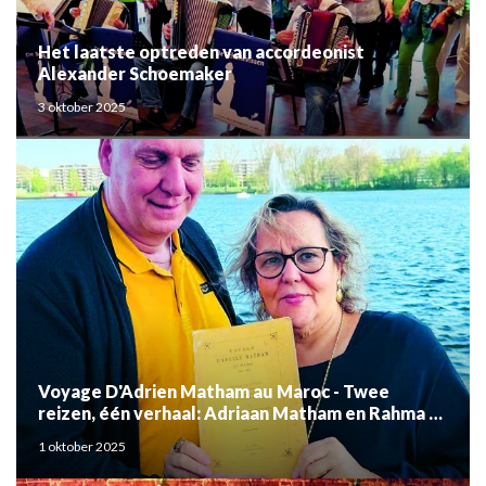
Het laatste optreden van accordeonist
Alexander Schoemaker
3 oktober 2025
Voyage D'Adrien Matham au Maroc - Twee
reizen, één verhaal: Adriaan Matham en Rahma el
Mouden
1 oktober 2025