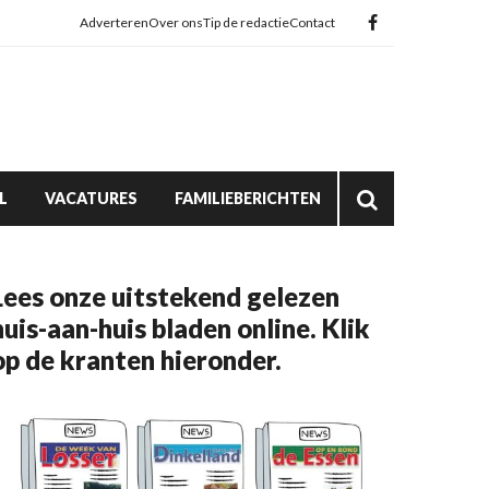
Adverteren
Over ons
Tip de redactie
Contact
L
VACATURES
FAMILIEBERICHTEN
Lees onze uitstekend gelezen
huis-aan-huis bladen online. Klik
op de kranten hieronder.