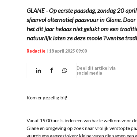
GLANE - Op eerste paasdag, zondag 20 april
sfeervol alternatief paasvuur in Glane. Doo
het dit jaar helaas niet gelukt om een tradit
natuurlijk laten ze deze mooie Twentse trad
Redactie
|
18 april 2025 09:00
Deel dit artikel via
social media
Kom er gezellig bij!
­Vanaf 19.00 uur is iedereen van harte welkom voor d
Glane en omgeving op zoek naar vrolijk verstopte pa
vuurdrums aangestoken: kleine vuren die samen een w