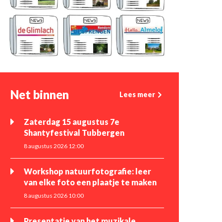
Net binnen
Lees meer
Zaterdag 15 augustus 7e
Shantyfestival Tubbergen
8 augustus 2026 12:00
Workshop natuurfotografie: leer
van elke foto een plaatje te maken
8 augustus 2026 10:00
Presentatie van het muzikale