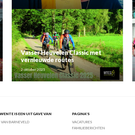
Rahma el Mouden
Vasser Heuvelen Classic met
vernieuwde routes
2 oktober 2025
ENTE IS EEN UITGAVE VAN
PAGINA'S
J VAN BARNEVELD
VACATURES
FAMILIEBERICHTEN