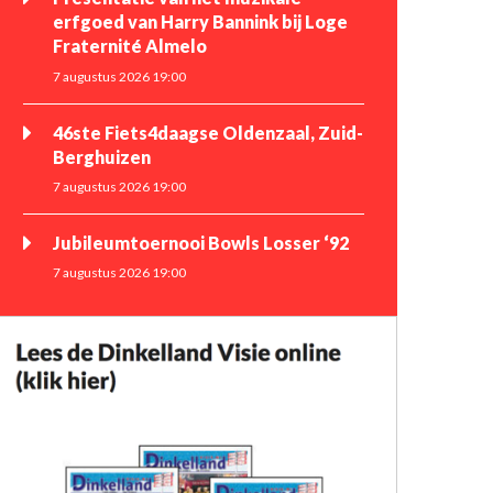
erfgoed van Harry Bannink bij Loge
Fraternité Almelo
7 augustus 2026 19:00
46ste Fiets4daagse Oldenzaal, Zuid-
Berghuizen
7 augustus 2026 19:00
Jubileumtoernooi Bowls Losser ‘92
7 augustus 2026 19:00