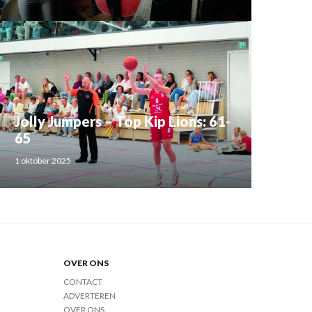
Jolly Jumpers – Top Kip Lions: 61-
65
1 oktober 2025
OVER ONS
CONTACT
ADVERTEREN
OVER ONS