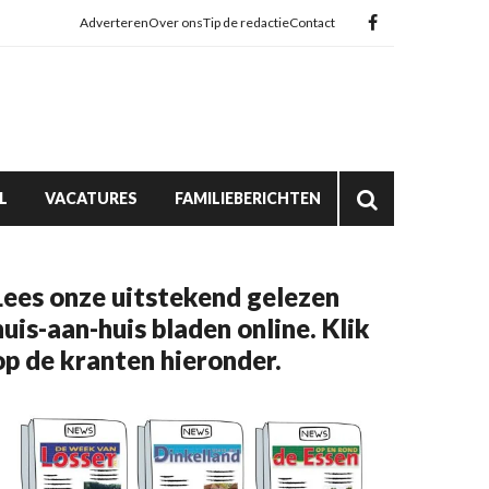
Adverteren
Over ons
Tip de redactie
Contact
L
VACATURES
FAMILIEBERICHTEN
Lees onze uitstekend gelezen
huis-aan-huis bladen online. Klik
op de kranten hieronder.