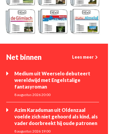
Net binnen
Lees meer
Medium uit Weerselo debuteert
wereldwijd met Engelstalige
fantasyroman
8 augustus 2026 20:00
Azim Karaduman uit Oldenzaal
voelde zich niet gehoord als kind, als
vader doorbreekt hij oude patronen
8 augustus 2026 19:00