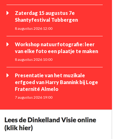
Zaterdag 15 augustus 7e
Shantyfestival Tubbergen
8 augustus 2026 12:00
Workshop natuurfotografie: leer
van elke foto een plaatje te maken
8 augustus 2026 10:00
Presentatie van het muzikale
erfgoed van Harry Bannink bij Loge
Fraternité Almelo
7 augustus 2026 19:00