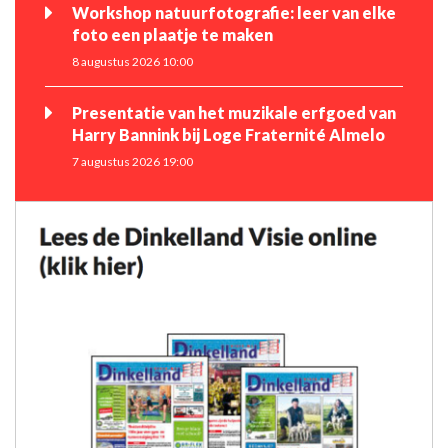
Workshop natuurfotografie: leer van elke
foto een plaatje te maken
8 augustus 2026 10:00
Presentatie van het muzikale erfgoed van
Harry Bannink bij Loge Fraternité Almelo
7 augustus 2026 19:00