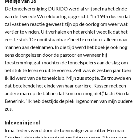
Meisje van 16
De toneelvereniging DURIDO werd al vrij snel na het einde
van de Tweede Wereldoorlog opgericht. “In 1945 dus en dat
zal vast een reactie geweest zijn op de oorlog om weer wat
vertier te vinden. Uit verhalen en het archief weet ik dat het
eerste stuk ‘De onuitstaanbare’ heette en dat er alleen maar
mannen aan deelnamen. In die tijd werd het boekje ook nog
eens doorgelezen door de pastoor en wanneer hij
toestemming gaf, mochten de toneelspelers aan de slag om
het stuk te leren en uit te voeren. Zelf was ik zestien jaar toen
ik lid werd van de toneelclub. Mijn zus stopte. Ze trouwde en
dat betekende het einde van haar carrière. Kussen met een
andere man op de bühne, dat kon toen nog niet,” lacht Gerda
Benerink. “Ik heb destijds de plek ingenomen van mijn oudere
zus.
Inleven in je rol
Irma Teders werd door de toenmalige voorzitter Herman
Scholte Lubberink benaderd om lid te worden. “Ik was nog