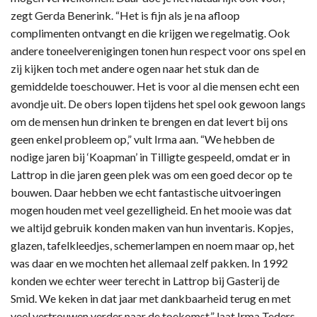
zegt Gerda Benerink. “Het is fijn als je na afloop
complimenten ontvangt en die krijgen we regelmatig. Ook
andere toneelverenigingen tonen hun respect voor ons spel en
zij kijken toch met andere ogen naar het stuk dan de
gemiddelde toeschouwer. Het is voor al die mensen echt een
avondje uit. De obers lopen tijdens het spel ook gewoon langs
om de mensen hun drinken te brengen en dat levert bij ons
geen enkel probleem op,” vult Irma aan. “We hebben de
nodige jaren bij ‘Koapman’ in Tilligte gespeeld, omdat er in
Lattrop in die jaren geen plek was om een goed decor op te
bouwen. Daar hebben we echt fantastische uitvoeringen
mogen houden met veel gezelligheid. En het mooie was dat
we altijd gebruik konden maken van hun inventaris. Kopjes,
glazen, tafelkleedjes, schemerlampen en noem maar op, het
was daar en we mochten het allemaal zelf pakken. In 1992
konden we echter weer terecht in Lattrop bij Gasterij de
Smid. We keken in dat jaar met dankbaarheid terug en met
veel vertrouwen verder naar de toekomst,” laat Irma Teders