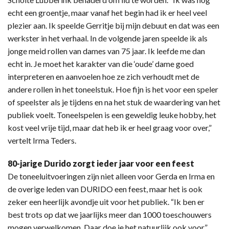
echt een groentje, maar vanaf het begin had ik er heel veel
plezier aan. Ik speelde Gerritje bij mijn debuut en dat was een
werkster in het verhaal. In de volgende jaren speelde ik als
jonge meid rollen van dames van 75 jaar. Ik leefde me dan
echt in. Je moet het karakter van die ‘oude’ dame goed
interpreteren en aanvoelen hoe ze zich verhoudt met de
andere rollen in het toneelstuk. Hoe fijn is het voor een speler
of speelster als je tijdens en na het stuk de waardering van het
publiek voelt. Toneelspelen is een geweldig leuke hobby, het
kost veel vrije tijd, maar dat heb ik er heel graag voor over,”
vertelt Irma Teders.
80-jarige Durido zorgt ieder jaar voor een feest
De toneeluitvoeringen zijn niet alleen voor Gerda en Irma en
de overige leden van DURIDO een feest, maar het is ook
zeker een heerlijk avondje uit voor het publiek. “Ik ben er
best trots op dat we jaarlijks meer dan 1000 toeschouwers
mogen verwelkomen. Daar doe je het natuurlijk ook voor,”