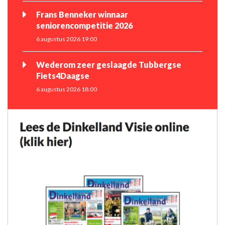
Frans Benneker winnaar
seniorencompetitie 2026
6 augustus 2026 19:00
Wederom zeer geslaagde Tubbergse
Fiets4Daagse
6 augustus 2026 18:00