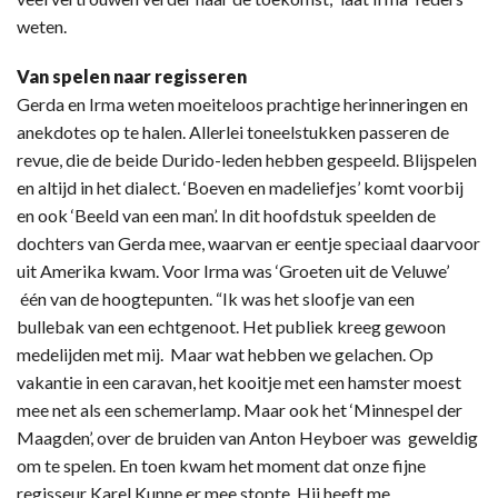
weten.
Van spelen naar regisseren
Gerda en Irma weten moeiteloos prachtige herinneringen en
anekdotes op te halen. Allerlei toneelstukken passeren de
revue, die de beide Durido-leden hebben gespeeld. Blijspelen
en altijd in het dialect. ‘Boeven en madeliefjes’ komt voorbij
en ook ‘Beeld van een man’. In dit hoofdstuk speelden de
dochters van Gerda mee, waarvan er eentje speciaal daarvoor
uit Amerika kwam. Voor Irma was ‘Groeten uit de Veluwe’
één van de hoogtepunten. “Ik was het sloofje van een
bullebak van een echtgenoot. Het publiek kreeg gewoon
medelijden met mij. Maar wat hebben we gelachen. Op
vakantie in een caravan, het kooitje met een hamster moest
mee net als een schemerlamp. Maar ook het ‘Minnespel der
Maagden’, over de bruiden van Anton Heyboer was geweldig
om te spelen. En toen kwam het moment dat onze fijne
regisseur Karel Kunne er mee stopte. Hij heeft me