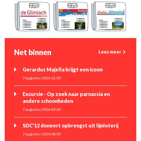
Net binnen
Lees meer
Gerardus Majella krijgt een icoon
7 augustus 2026 12:00
Excursie - Op zoek naar parnassia en
andere schoonheden
7 augustus 2026 09:00
SDC’12 doneert opbrengst uit lijnloterij
7 augustus 2026 08:00