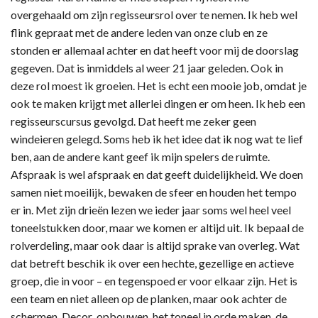
overgehaald om zijn regisseursrol over te nemen. Ik heb wel
flink gepraat met de andere leden van onze club en ze
stonden er allemaal achter en dat heeft voor mij de doorslag
gegeven. Dat is inmiddels al weer 21 jaar geleden. Ook in
deze rol moest ik groeien. Het is echt een mooie job, omdat je
ook te maken krijgt met allerlei dingen er om heen. Ik heb een
regisseurscursus gevolgd. Dat heeft me zeker geen
windeieren gelegd. Soms heb ik het idee dat ik nog wat te lief
ben, aan de andere kant geef ik mijn spelers de ruimte.
Afspraak is wel afspraak en dat geeft duidelijkheid. We doen
samen niet moeilijk, bewaken de sfeer en houden het tempo
er in. Met zijn drieën lezen we ieder jaar soms wel heel veel
toneelstukken door, maar we komen er altijd uit. Ik bepaal de
rolverdeling, maar ook daar is altijd sprake van overleg. Wat
dat betreft beschik ik over een hechte, gezellige en actieve
groep, die in voor – en tegenspoed er voor elkaar zijn. Het is
een team en niet alleen op de planken, maar ook achter de
schermen. Decor opbouwen, het toneel in orde maken, de