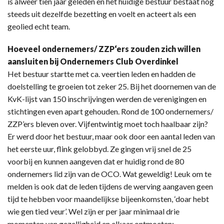
is alweer tien jaar geleden en het huidige bestuur bestaat nog
steeds uit dezelfde bezetting en voelt en acteert als een
geolied echt team.
Hoeveel ondernemers/ ZZP‘ers zouden zich willen
aansluiten bij Ondernemers Club Overdinkel
Het bestuur startte met ca. veertien leden en hadden de
doelstelling te groeien tot zeker 25. Bij het doornemen van de
KvK-lijst van 150 inschrijvingen werden de verenigingen en
stichtingen even apart gehouden. Rond de 100 ondernemers/
ZZP’ers bleven over. Vijfentwintig moet toch haalbaar zijn?
Er werd door het bestuur, maar ook door een aantal leden van
het eerste uur, flink gelobbyd. Ze gingen vrij snel de 25
voorbij en kunnen aangeven dat er huidig rond de 80
ondernemers lid zijn van de OCO. Wat geweldig! Leuk om te
melden is ook dat de leden tijdens de werving aangaven geen
tijd te hebben voor maandelijkse bijeenkomsten, ‘doar hebt
wie gen tied veur’. Wel zijn er per jaar minimaal drie
momenten van gezelligheid en elkaar ontmoeten: