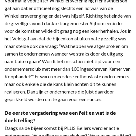
Voormalig voorzitter Winkeliersvereniging Henk Anderson
gaf aan dat er officieel nog slechts één lid was van de
Winkeliersverenging en dat was hijzelf. Richting het einde van
de gezellige avond dankte burgemeester Sijbom eenieder
voor de komst en wilde dit graag nog een keer herhalen. Jos in
het Veld gaf aan dat de bijeenkomst uitermate gezellig was
maar stelde ook de vraag: “Wat hebben we afgesproken om
samen te ondernemen wanneer we straks door de uitgang
naar buiten gaan? Wordt het misschien niet tijd voor een
ondernemersclub met meer dan 100 ingeschreven Kamer van
Koophandel?” Er waren meerdere enthousiaste ondernemers,
maar ook enkele die de kans klein achten dit te kunnen
realiseren. Dan zijn er ondernemers die juist daardoor
geprikkeld worden om te gaan voor een succes.
De eerste vergadering was een feit en wat is de
doelstelling?
Daags na de bijeenkomst bij PLUS Bellers werd er actie
ondernomen. Wie willen er aanschuiven? Waar gaan ze zitten?